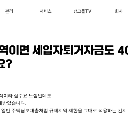
관리
서비스
뱅크몰TV
회사
내 진단 리포트
부동산 시세 조회
최신
회사 소개
 신용점수 관리
예적금 상품비교
유튜브
서비스 소개
역이면 세입자퇴거자금도 4
내 대출 관리
투자 상품비교
뉴스
고객 후기
요?
내 부동산 관리
뱅크몰 제휴
목적이라 실수요 느낌인데도
안내받았습니다.
일반 주택담보대출처럼 규제지역 제한을 그대로 적용하는 건지