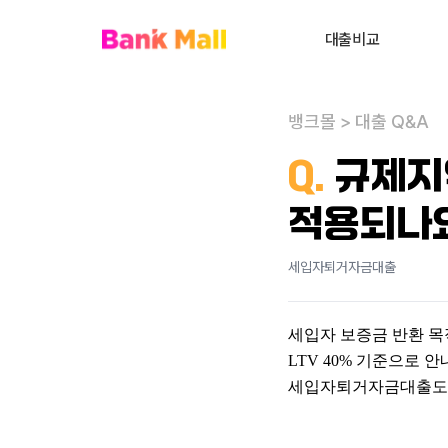
대출비교
주택담보대출
뱅크몰
>
대출 Q&A
대환대출
내
Q.
규제지
대출상담사 찾기
적용되나
사업자대출
전세대출
세입자퇴거자금대출
신용대출
세입자 보증금 반환 
개인회생자대출
LTV 40% 기준으로 
비주거부동산대출
세입자퇴거자금대출도 