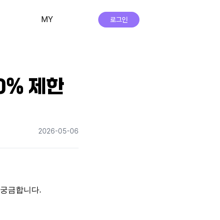
MY
로그인
비교·신청 내역
회원 정보
0% 제한
자주하는 질문
앱 다운로드
2026-05-06
실시간 상담
 궁금합니다.