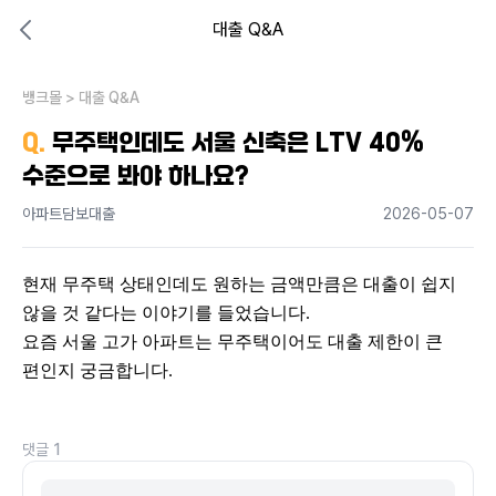
대출 Q&A
대출비교 뱅크몰
비교해보고 결정하세요
뱅크몰
내 상황엔 어떤 방법이 있을까?
>
대출 Q&A
Q.
무주택인데도 서울 신축은 LTV 40%
수준으로 봐야 하나요?
아파트담보대출
2026-05-07
현재 무주택 상태인데도 원하는 금액만큼은 대출이 쉽지 
않을 것 같다는 이야기를 들었습니다.
요즘 서울 고가 아파트는 무주택이어도 대출 제한이 큰 
편인지 궁금합니다.
댓글
1