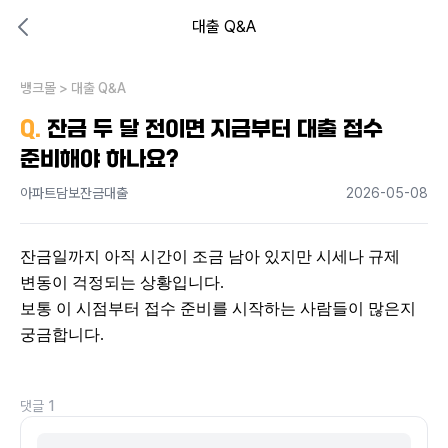
대출 Q&A
대출비교 뱅크몰
비교해보고 결정하세요
뱅크몰
내 상황엔 어떤 방법이 있을까?
>
대출 Q&A
Q.
잔금 두 달 전이면 지금부터 대출 접수
준비해야 하나요?
아파트담보잔금대출
2026-05-08
잔금일까지 아직 시간이 조금 남아 있지만 시세나 규제 
변동이 걱정되는 상황입니다.
보통 이 시점부터 접수 준비를 시작하는 사람들이 많은지 
궁금합니다.
댓글
1