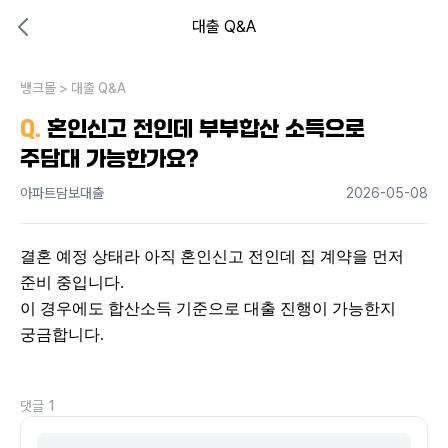
대출 Q&A
대출비교 뱅크몰
비교해보고 결정하세요
뱅크몰
내 상황엔 어떤 방법이 있을까?
>
대출 Q&A
Q.
혼인신고 전인데 부부합산 소득으로
주담대 가능한가요?
아파트담보대출
2026-05-08
결혼 예정 상태라 아직 혼인신고 전인데 집 계약을 먼저 
준비 중입니다.
이 경우에도 합산소득 기준으로 대출 진행이 가능한지 
궁금합니다.
댓글
1