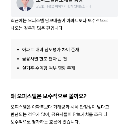
궁금한 내용을 이해하기 쉽게 안내드립니다
최근에는 오피스텔 담보대출이 아파트보다 보수적으로 
나오는 경우가 많은 편입니다.
아파트 대비 담보평가 차이 존재
금융사별 한도 편차 큰 편
실거주·수익형 여부 영향 존재
왜 오피스텔은 보수적으로 볼까요?
오피스텔은 아파트보다 거래량과 시세 안정성이 낮다고 
판단되는 경우가 많아, 금융사들이 담보가치를 조금 더 
보수적으로 평가하는 흐름이 있습니다.