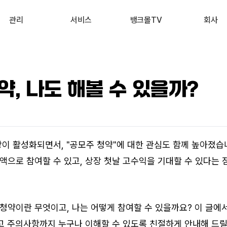
관리
서비스
뱅크몰TV
회사
내 진단 리포트
부동산 시세 조회
최신
회사 소개
 신용점수 관리
예적금 상품비교
유튜브
서비스 소개
약, 나도 해볼 수 있을까?
내 대출 관리
투자 상품비교
뉴스
고객 후기
내 부동산 관리
뱅크몰 제휴
장이 활성화되면서, "공모주 청약"에 대한 관심도 함께 높아졌습니
액으로 참여할 수 있고, 상장 첫날 고수익을 기대할 수 있다는 
 
청약이란 무엇이고, 나는 어떻게 참여할 수 있을까요? 이 글에
리고 주의사항까지 누구나 이해할 수 있도록 친절하게 안내해 드릴