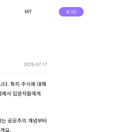
MY
로그인
비교·신청 내역
회원 정보
자주하는 질문
2025-07-17
앱 다운로드
실시간 상담
다. 특히 주식에 대해 
점에서 입문자들에게 
서는 공모주의 개념부터 
게요.