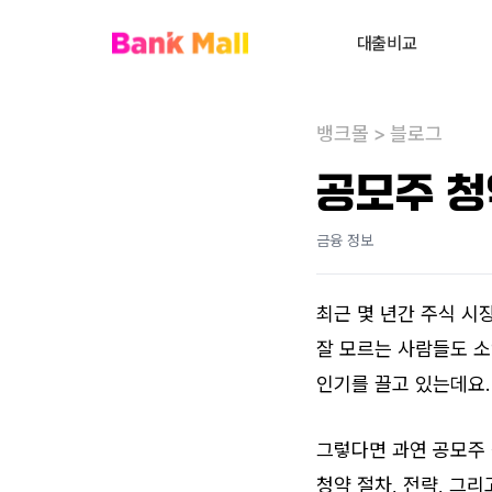
대출비교
주택담보대출
뱅크몰
>
블로그
대환대출
내
공모주 청
대출상담사 찾기
금융 정보
사업자대출
전세대출
최근 몇 년간 주식 시
신용대출
잘 모르는 사람들도 소
개인회생자대출
인기를 끌고 있는데요.
비주거부동산대출
그렇다면 과연 공모주 
청약 절차, 전략, 그