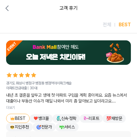
고객 후기
전체
BEST
EVENT
참여만 해도
오늘 저녁은 치킨이닭!
경기도 화성시 병점구 병점동
병점역아이파크캐슬
아파트잔금대출 |
30대
내년 초 결혼을 앞두고 생애 첫 아파트 구입을 계획 중이에요. 요즘 뉴스에서 
대출이나 부동산 이슈가 매일 나와서 미리 좀 알아보고 싶더라고요.

더보기
여기저기 발품을 팔아봤지만, 정작 속 시원하고 도움이 되는 답변을 받지 못해 
뱅크몰
신속·정확
리포트
재방문
속상하던 참이었어요. '그냥 나중에 진짜 살 때 알아봐야 하나...' 하고 
BEST
포기하려다가, 친구 추천으로 반신반의하며 뱅크몰에 문의해봤습니다.

지인추천
전문가
서비스
당장 대출을 진행하는 게 아니라서 큰 기대를 안 했는데, 담당자분께서 정말 