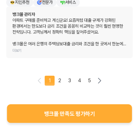
지인추천
전문가
서비스
받았습니다!
뱅크몰 관리자
아파트 구매를 준비하고 계신군요! 요즘처럼 대출 규제가 강화된 
환경에서는 한도보다 금리 조건을 꼼꼼히 비교하는 것이 훨씬 현명한 
전략입니다. 고객님께서 정확히 핵심을 짚어주셨어요.

뱅크몰은 여러 은행의 주택담보대출 금리와 조건을 한 곳에서 한눈에 
비교할 수 있도록 설계되어 있어, 은행별로 따로 알아보는 번거로움 
더보기
없이 빠르게 최적의 상품을 찾으실 수 있습니다. 고객님께서 시간을 
아끼셨다고 말씀해주신 부분이 뱅크몰이 가장 집중하는 가치이기도 
합니다.

원하시는 금리 조건으로 아파트 마련이 잘 이루어지시길 진심으로 
1
2
3
4
5
응원합니다. 앞으로도 대출 비교가 필요하실 때 언제든지 뱅크몰을 
찾아주세요. 소중한 후기 감사드립니다! 🏠
뱅크몰 만족도 평가하기