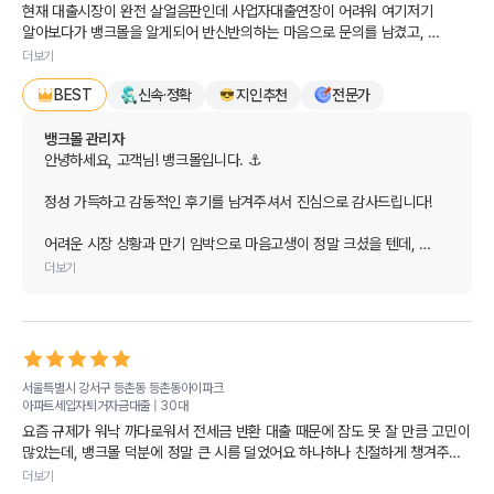
현재 대출시장이 완전 살얼음판인데 사업자대출연장이 어려워 여기저기 
찾아주세요.

알아보다가 뱅크몰을 알게되어 반신반의하는 마음으로 문의를 남겼고, 
친절하게 저의 상황을 들으시곤 작합한 금융기관에서 현재보다 낮은 금리로 
오늘 하루도 행복과 즐거운 일들만 가득하시길 진심으로 응원합니다. 
더보기
대환이 가능하게 되었습니다. 상환만기가 코앞인데 너무 고맙게도 당일 
감사합니다!
신속·정확
지인추천
전문가
서류접수 후
BEST
뱅크몰 관리자
안녕하세요, 고객님! 뱅크몰입니다. ⚓

정성 가득하고 감동적인 후기를 남겨주셔서 진심으로 감사드립니다!

어려운 시장 상황과 만기 임박으로 마음고생이 정말 크셨을 텐데, 
신속한 서류 접수부터 더 낮은 금리로의 대환까지 무사히 도와드릴 수 
더보기
있어 저희로서도 가슴이 벅차고 보람을 느낍니다. 뱅크몰을 믿고 용기 
내어 문의해 주신 덕분에 최적의 솔루션을 찾아드릴 수 있었습니다. ☀️

앞으로도 사업 번창하시는 길에 든든한 금융 버팀목이 필요하시다면 
언제든 뱅크몰을 찾아주세요.늘 고객님의 입장에서 최선을 다해 
서울특별시 강서구 등촌동
등촌동아이파크
함께하겠습니다.

아파트세입자퇴거자금대출 |
30대
요즘 규제가 워낙 까다로워서 전세금 반환 대출 때문에 잠도 못 잘 만큼 고민이 
걱정은 내려놓으시고 사업도 일상도 더욱 승승장구하시길 진심으로 
많았는데, 뱅크몰 덕분에 정말 큰 시름 덜었어요 하나하나 친절하게 챙겨주신 
응원합니다. 감사합니다!
덕분에 무사히 입주 준비 마칠 수 있게 되어 너무 감사한 마음입니다!
더보기