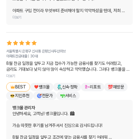
결혼이라는 인생의 큰 경사를 앞두고 첫 집 마련까지 준비하시느라 
마음고생이 많으셨을 텐데, 뱅크몰과의 만남이 조금이나마 답답함을 
아파트 구입 전이라 무엇부터 준비해야 할지 막막하셨을 텐데, 저희 
해소해 드린 것 같아 저희도 너무나 기쁩니다!

상담이 고객님의 답답함을 해소하고 향후 계획을 세우시는 데 
더보기
실질적인 도움이 되었다니 더없이 기쁘고 보람차네요. 대출 시기와 
당장 대출을 신청하는 단계가 아니더라도, 시시각각 변하는 부동산 
체크포인트를 명확히 이해해 주셔서 참 다행입니다. 🗺️

정책과 대출 조건 때문에 미리 방향을 잡아두는 것은 매우 현명한 
선택입니다. 그런 소중한 과정에 뱅크몰이 도움을 드릴 수 있어 참 
내년 초 본격적인 계약 일정에 맞춰 다시 방문해 주시면, 그 시점의 
다행입니다.

가장 유리한 금리와 최적의 조건들을 꼼꼼하게 비교하여 깔끔하게 
서울특별시 은평구 신사동
은평신사두산위브
안내해 드리겠습니다.

아파트잔금대출 |
30대
앞으로도 실제 매매를 진행하시는 시점까지 궁금하거나 도움이 
8월 잔금 일정을 앞두고 지금 접수가 가능한 금융사를 찾기도 어려웠고, 
필요하신 부분이 있다면 언제든 편하게 뱅크몰을 찾아주세요. 끝까지 
내 집 마련을 향해 차근차근 준비하시는 모든 과정이 순조롭기를 
금리도 기대보다 낮지 않아 많이 속상하고 막막했습니다. 그러다 뱅크몰을 
가장 든든한 길잡이가 되어드리겠습니다.

바라며, 늘 든든한 금융 길잡이로서 기다리고 있겠습니다.

알게 되었고, 덕분에 제 상황에 맞는 방법을 찾아 잔금 문제를 잘 해결할 수 
더보기
있었습니다. 친절하게 도와주셔서 진심으로 감사드립니다.
행복하고 설레는 결혼 준비 되시기를 뱅크몰이 진심으로 응원합니다! 
오늘 하루도 행복하고 기분 좋은 일들만 가득하시길 진심으로 
뱅크몰
신속·정확
리포트
재방문
💕
BEST
응원합니다. 감사합니다!
지인추천
전문가
서비스
뱅크몰 관리자
안녕하세요, 고객님! 뱅크몰입니다. 🏙️

가슴 따뜻한 후기를 남겨주셔서 진심으로 감사드립니다!

8월 잔금 일정을 앞두고 조건에 맞는 금융사를 찾기 어려워 