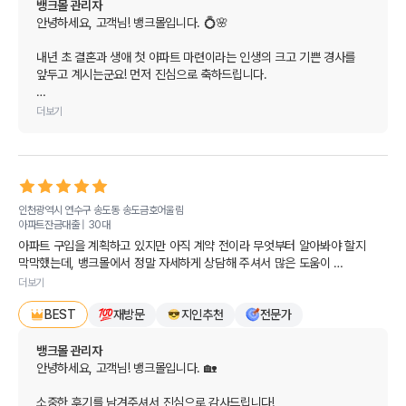
뱅크몰 관리자
친절하고 알기 쉽게 안내해 주셔서 감동받았어요! '와, 이런 곳이 있었나?' 싶을 
안녕하세요, 고객님! 뱅크몰입니다. 💍🌸

정도였답니다.

내년 초 결혼과 생애 첫 아파트 마련이라는 인생의 크고 기쁜 경사를 
저처럼 집 구하기나 대출 때문에 막막하신 분들이 계시다면 뱅크몰 정말 적극 
앞두고 계시는군요! 먼저 진심으로 축하드립니다.

추천해 드려요!
요즘 DSR 규제나 스트레스 금리, 대출 한도 변화 등 매일같이 
더보기
쏟아지는 부동산 뉴스 때문에 미리 대비하려 해도 답답하셨을 텐데, 
뱅크몰을 통해 막막함을 덜어내셨다니 저희로서도 정말 보람차고 
기쁩니다. 당장 진행하는 대출이 아니더라도 사전 계획을 세우는 
단계부터 친절한 안내가 큰 힘이 되었다니 더없이 뿌듯합니다. 😊

인천광역시 연수구 송도동
송도금호어울림
내년 초 실제 계약 시점이 다가오면 당시의 최신 금리와 정책, 그리고 
아파트잔금대출 |
30대
생애최초 우대 혜택(LTV 및 취득세 감면 등)까지 한 번 더 꼼꼼하게 
아파트 구입을 계획하고 있지만 아직 계약 전이라 무엇부터 알아봐야 할지 
비교해 드릴 테니 부담 없이 편하게 찾아주세요.

막막했는데, 뱅크몰에서 정말 자세하게 상담해 주셔서 많은 도움이 
되었습니다. 

소중한 친구분과의 인연으로 만난 만큼, 앞으로 소중한 보금자리를 
더보기
마련하시는 모든 과정이 순조롭고 행복할 수 있도록 늘 든든한 금융 
재방문
지인추천
전문가
현재 상황에 맞춰 대출 진행 시기와 확인해야 할 부분을 쉽게 설명해 주셔서 
BEST
길잡이가 되어드리겠습니다.

이해하기 좋았어요. 

결혼 준비도 착착 진행되시길 바라며, 오늘 하루도 기분 좋고 설레는 
뱅크몰 관리자
바로 진행하는 것은 아니지만 내년 초쯤 계약을 계획하고 있어, 그때 다시 
일들만 가득하시길 진심으로 응원합니다. 감사드립니다!안녕하세요, 
안녕하세요, 고객님! 뱅크몰입니다. 🏡

뱅크몰에서 금리와 조건을 꼼꼼히 비교해 보려고 합니다. 친절한 상담 
고객님! 정성스러운 후기를 남겨주셔서 정말 감사합니다. 😊

감사드립니다!
소중한 후기를 남겨주셔서 진심으로 감사드립니다!
