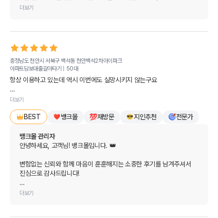
마음고생도 많으시고 참 속상하셨을 텐데, 뱅크몰을 통해 딱 맞는 
더보기
해결책을 찾고 무사히 잔금을 치르실 수 있게 되어 저희로서도 정말 
다행이고 기쁩니다. 고객님의 간절했던 마음을 알기에 꼭 필요한 
도움이 되어 드릴 수 있어 큰 보람을 느낍니다. 🗝️

앞으로도 금융 관련 고민이나 도움이 필요한 순간이 오면 언제든 
충청남도 천안시 서북구 백석동
천안백석2차아이파크
뱅크몰을 편하게 찾아주세요. 늘 고객님의 든든한 지원군이 
아파트담보대출갈아타기 |
50대
되어드리겠습니다.

항상 이용하고 있는데 역시 이번에도 실망시키지 않는구요

막막했던 고민은 모두 털어버리시고, 새로 맞이할 공간에서 늘 기쁜 
일반적으로 대출 받으려면 발품을 팔아야 되는데

일과 행복만 가득하시길 진심으로 응원합니다. 감사합니다!
더보기
뱅크몰
재방문
지인추천
전문가
전문가 입장에서 모든것이 해결이 되어 큰 도움이 되어

BEST
너무너무 좋으네요

다음에 또 찾아뵙겠습니다.
뱅크몰 관리자
안녕하세요, 고객님! 뱅크몰입니다. 👑

변함없는 신뢰와 함께 마음이 훈훈해지는 소중한 후기를 남겨주셔서 
진심으로 감사드립니다!

대출을 알아보실 때 여러 은행을 직접 발품 팔아 방문해야 하는 
더보기
번거로움을 잘 알고 있기에, 전문적인 안내로 모든 과정을 쉽고 
깔끔하게 해결해 드릴 수 있어 저희로서도 큰 보람과 기쁨을 느낍니다. 