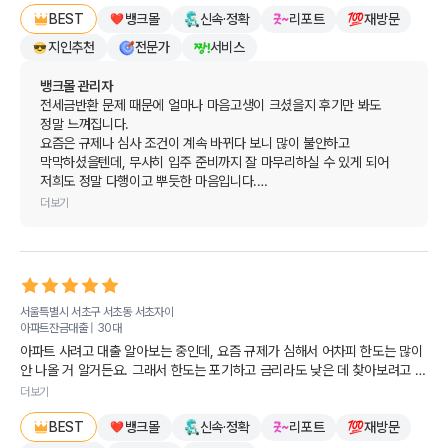
뱅크몰
신속·정확
리포트
재방문
BEST
지인추천
전문가
서비스
뱅크몰 관리자
전세금반환 문제 때문에 얼마나 마음고생이 크셨을지 후기만 봐도 
정말 느껴집니다.

요즘은 규제나 심사 조건이 계속 바뀌다 보니 많이 불안하고 
막막하셨을텐데, 무사히 입주 준비까지 잘 마무리하실 수 있게 되어 
저희도 정말 다행이고 뿌듯한 마음입니다.

더보기
앞으로도 전세퇴거자금대출이나 다른 용도의 대출처럼 복잡한 고민이 
있으실 때 편하게 도움드릴 수 있는 뱅크몰이 되겠습니다!

소중한 후기 진심으로 감사드립니다!
서울특별시 서초구 서초동
서초자이
아파트잔금대출 |
30대
아파트 사려고 대출 알아보는 중인데, 요즘 규제가 심해서 어차피 한도는 많이 
안 나올 거 알거든요. 그래서 한도는 포기하고 금리라도 낮은 데 찾아보려고 
이것저것 뒤지고 있었는데... 은행마다 따로 찾아보려니까 너무 귀찮은 거예요.

더보기
뱅크몰에서 한번에 비교해주니까 확실히 편하더라고요. 여러 군데 따로 알아볼 
뱅크몰
신속·정확
리포트
재방문
필요 없이 한눈에 볼 수 있어서 시간도 많이 아꼈어요

BEST
대출 조건 비교하느라 힘드신 분들 있으면 한번 써보세요, 저는 도움 많이 