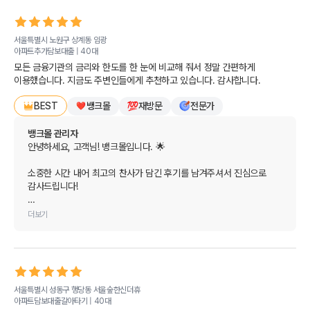
"역시 이번에도 실망시키지 않는다"라는 말씀은 저희에게 가장 큰 
칭찬이자 힘이 됩니다. 🕊️

서울특별시 노원구 상계동
임광
앞으로도 금융이 필요하신 매 순간마다 가장 쉽고 든든한 최고의 
아파트추가담보대출 |
40대
전문가로서 늘 이 자리를 지키고 있겠습니다. 다음에 찾아주실 때도 
모든 금융기관의 금리와 한도를 한 눈에 비교해 줘서 정말 간편하게 
변함없이 최고의 만족을 전해드리겠습니다.

이용했습니다. 지금도 주변인들에게 추천하고 있습니다. 감사합니다.
오늘 하루도 걱정 없이 기분 좋고 행복한 일들만 가득하시길 진심으로 
뱅크몰
재방문
전문가
BEST
응원합니다. 감사합니다!
뱅크몰 관리자
안녕하세요, 고객님! 뱅크몰입니다. 🌟

소중한 시간 내어 최고의 찬사가 담긴 후기를 남겨주셔서 진심으로 
감사드립니다!

모든 금융기관의 금리와 한도를 한눈에 편하게 비교하신 것에 더해, 
더보기
주변 지인분들께도 적극 추천해주고 계신다니 저희에게는 이보다 더 
큰 영광과 기쁨이 없습니다. 고객님이 보여주신 굳건한 신뢰에 가슴 
깊이 감동을 느낍니다. 🤝

앞으로도 고객님과 추천받아 오시는 모든 분들께 늘 가장 정확하고 
서울특별시 성동구 행당동
서울숲한신더휴
편리한 최적의 금융 솔루션을 제공해 드릴 수 있도록 최선을 
아파트담보대출갈아타기 |
40대
다하겠습니다. 금융 관련 도움이 필요하실 땐 언제든 편하게 뱅크몰을 