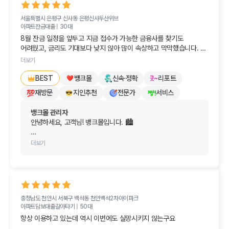
세우시는 데 실질적인 도움이 되었다니 더없이 기쁘고 
보람차네요. 대출 시기와 체크포인트를 명확히 이해해 주셔서 
서울특별시 은평구 신사동
결혼이라는 인생의 큰 경사를 앞두고 첫 집 마련까지 
은평신사두산위브
참 다행입니다. 🗺️

아파트잔금대출 |
30대
준비하시느라 마음고생이 많으셨을 텐데, 뱅크몰과의 만남이 
8월 잔금 일정을 앞두고 지금 접수가 가능한 금융사를 찾기도 
조금이나마 답답함을 해소해 드린 것 같아 저희도 너무나 
내년 초 본격적인 계약 일정에 맞춰 다시 방문해 주시면, 그 
어려웠고, 금리도 기대보다 낮지 않아 많이 속상하고 막막했습니다. 
기쁩니다!

시점의 가장 유리한 금리와 최적의 조건들을 꼼꼼하게 
그러다 뱅크몰을 알게 되었고, 덕분에 제 상황에 맞는 방법을 찾아 잔금 
비교하여 깔끔하게 안내해 드리겠습니다.

더보기
문제를 잘 해결할 수 있었습니다. 친절하게 도와주셔서 진심으로 
당장 대출을 신청하는 단계가 아니더라도, 시시각각 변하는 
감사드립니다.
부동산 정책과 대출 조건 때문에 미리 방향을 잡아두는 것은 
뱅크몰
신속·정확
리포트
내 집 마련을 향해 차근차근 준비하시는 모든 과정이 
BEST
매우 현명한 선택입니다. 그런 소중한 과정에 뱅크몰이 도움을 
순조롭기를 바라며, 늘 든든한 금융 길잡이로서 기다리고 
재방문
지인추천
전문가
서비스
드릴 수 있어 참 다행입니다.

있겠습니다.

뱅크몰 관리자
앞으로도 실제 매매를 진행하시는 시점까지 궁금하거나 도움이 
오늘 하루도 행복하고 기분 좋은 일들만 가득하시길 진심으로 
안녕하세요, 고객님! 뱅크몰입니다. 🏙️

필요하신 부분이 있다면 언제든 편하게 뱅크몰을 찾아주세요. 
응원합니다. 감사합니다!
끝까지 가장 든든한 길잡이가 되어드리겠습니다.

가슴 따뜻한 후기를 남겨주셔서 진심으로 감사드립니다!

더보기
행복하고 설레는 결혼 준비 되시기를 뱅크몰이 진심으로 
8월 잔금 일정을 앞두고 조건에 맞는 금융사를 찾기 어려워 
응원합니다! 💕
마음고생도 많으시고 참 속상하셨을 텐데, 뱅크몰을 통해 딱 
맞는 해결책을 찾고 무사히 잔금을 치르실 수 있게 되어 
저희로서도 정말 다행이고 기쁩니다. 고객님의 간절했던 
충청남도 천안시 서북구 백석동
천안백석2차아이파크
마음을 알기에 꼭 필요한 도움이 되어 드릴 수 있어 큰 보람을 
아파트담보대출갈아타기 |
50대
느낍니다. 🗝️

항상 이용하고 있는데 역시 이번에도 실망시키지 않는구요
