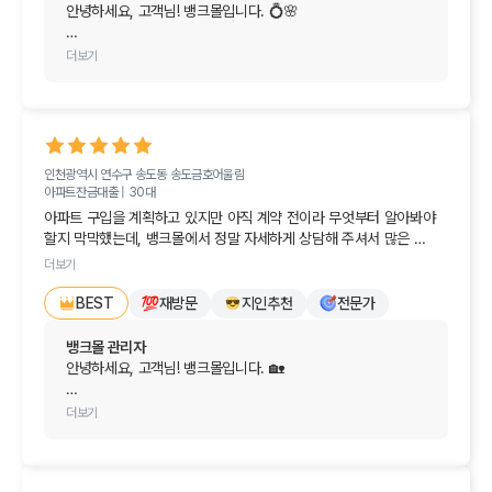
안녕하세요, 고객님! 뱅크몰입니다. 💍🌸

당장 대출을 진행하는 게 아니라서 큰 기대를 안 했는데, 담당자분께서 
정말 친절하고 알기 쉽게 안내해 주셔서 감동받았어요! '와, 이런 곳이 
내년 초 결혼과 생애 첫 아파트 마련이라는 인생의 크고 기쁜 
더보기
있었나?' 싶을 정도였답니다.

경사를 앞두고 계시는군요! 먼저 진심으로 축하드립니다.

저처럼 집 구하기나 대출 때문에 막막하신 분들이 계시다면 뱅크몰 
요즘 DSR 규제나 스트레스 금리, 대출 한도 변화 등 매일같이 
정말 적극 추천해 드려요!
쏟아지는 부동산 뉴스 때문에 미리 대비하려 해도 답답하셨을 
텐데, 뱅크몰을 통해 막막함을 덜어내셨다니 저희로서도 정말 
인천광역시 연수구 송도동
송도금호어울림
보람차고 기쁩니다. 당장 진행하는 대출이 아니더라도 사전 
아파트잔금대출 |
30대
계획을 세우는 단계부터 친절한 안내가 큰 힘이 되었다니 
아파트 구입을 계획하고 있지만 아직 계약 전이라 무엇부터 알아봐야 
더없이 뿌듯합니다. 😊

할지 막막했는데, 뱅크몰에서 정말 자세하게 상담해 주셔서 많은 
도움이 되었습니다. 

내년 초 실제 계약 시점이 다가오면 당시의 최신 금리와 정책, 
더보기
그리고 생애최초 우대 혜택(LTV 및 취득세 감면 등)까지 한 번 
현재 상황에 맞춰 대출 진행 시기와 확인해야 할 부분을 쉽게 설명해 
재방문
지인추천
전문가
더 꼼꼼하게 비교해 드릴 테니 부담 없이 편하게 찾아주세요.

BEST
주셔서 이해하기 좋았어요. 

소중한 친구분과의 인연으로 만난 만큼, 앞으로 소중한 
뱅크몰 관리자
바로 진행하는 것은 아니지만 내년 초쯤 계약을 계획하고 있어, 그때 
보금자리를 마련하시는 모든 과정이 순조롭고 행복할 수 
안녕하세요, 고객님! 뱅크몰입니다. 🏡

다시 뱅크몰에서 금리와 조건을 꼼꼼히 비교해 보려고 합니다. 친절한 
있도록 늘 든든한 금융 길잡이가 되어드리겠습니다.

상담 감사드립니다!
소중한 후기를 남겨주셔서 진심으로 감사드립니다!

더보기
결혼 준비도 착착 진행되시길 바라며, 오늘 하루도 기분 좋고 
설레는 일들만 가득하시길 진심으로 응원합니다. 
아파트 구입 전이라 무엇부터 준비해야 할지 막막하셨을 텐데, 
감사드립니다!안녕하세요, 고객님! 정성스러운 후기를 
저희 상담이 고객님의 답답함을 해소하고 향후 계획을 
남겨주셔서 정말 감사합니다. 😊
