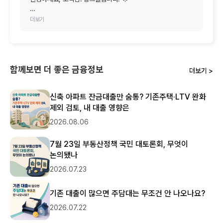
소중한 시간 내어 최고의 찬사가 담긴 후기를 남겨주셔서 
더보기
진심으로 감사드립니다!

모든 금융기관의 금리와 한도를 한눈에 편하게 비교하신 것에 
더해, 주변 지인분들께도 적극 추천해주고 계신다니 
저희에게는 이보다 더 큰 영광과 기쁨이 없습니다. 고객님이 
함께보면 더 좋은 금융정보
더보기 >
보여주신 굳건한 신뢰에 가슴 깊이 감동을 느낍니다. 🤝

앞으로도 고객님과 추천받아 오시는 모든 분들께 늘 가장 
신축 아파트 잔금대출만 숨통? 기존주택·LTV 완화
정확하고 편리한 최적의 금융 솔루션을 제공해 드릴 수 있도록 
제외 검토, 내 대출 영향은
최선을 다하겠습니다. 금융 관련 도움이 필요하실 땐 언제든 
편하게 뱅크몰을 찾아주세요.

2026.08.06
오늘 하루도 행복과 즐거운 일들만 가득하시길 진심으로 
7월 23일 부동산정책 국민 대토론회, 무엇이
응원합니다. 감사합니다!
논의됐나
2026.07.23
기존 대출이 많으면 주담대는 무조건 안 나오나요?
2026.07.22