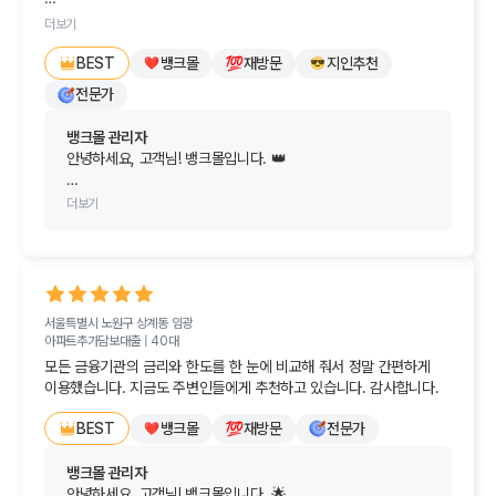
앞으로도 금융 관련 고민이나 도움이 필요한 순간이 오면 
일반적으로 대출 받으려면 발품을 팔아야 되는데

언제든 뱅크몰을 편하게 찾아주세요. 늘 고객님의 든든한 
더보기
지원군이 되어드리겠습니다.

전문가 입장에서 모든것이 해결이 되어 큰 도움이 되어

뱅크몰
재방문
지인추천
BEST
너무너무 좋으네요

막막했던 고민은 모두 털어버리시고, 새로 맞이할 공간에서 늘 
전문가
다음에 또 찾아뵙겠습니다.
기쁜 일과 행복만 가득하시길 진심으로 응원합니다. 
감사합니다!
뱅크몰 관리자
안녕하세요, 고객님! 뱅크몰입니다. 👑

변함없는 신뢰와 함께 마음이 훈훈해지는 소중한 후기를 
더보기
남겨주셔서 진심으로 감사드립니다!

대출을 알아보실 때 여러 은행을 직접 발품 팔아 방문해야 하는 
번거로움을 잘 알고 있기에, 전문적인 안내로 모든 과정을 쉽고 
깔끔하게 해결해 드릴 수 있어 저희로서도 큰 보람과 기쁨을 
서울특별시 노원구 상계동
임광
느낍니다. "역시 이번에도 실망시키지 않는다"라는 말씀은 
아파트추가담보대출 |
40대
저희에게 가장 큰 칭찬이자 힘이 됩니다. 🕊️

모든 금융기관의 금리와 한도를 한 눈에 비교해 줘서 정말 간편하게 
이용했습니다. 지금도 주변인들에게 추천하고 있습니다. 감사합니다.
앞으로도 금융이 필요하신 매 순간마다 가장 쉽고 든든한 
최고의 전문가로서 늘 이 자리를 지키고 있겠습니다. 다음에 
뱅크몰
재방문
전문가
BEST
찾아주실 때도 변함없이 최고의 만족을 전해드리겠습니다.

뱅크몰 관리자
오늘 하루도 걱정 없이 기분 좋고 행복한 일들만 가득하시길 
안녕하세요, 고객님! 뱅크몰입니다. 🌟

진심으로 응원합니다. 감사합니다!