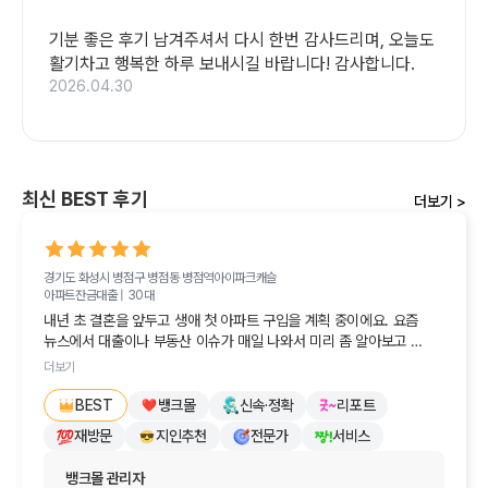
기분 좋은 후기 남겨주셔서 다시 한번 감사드리며, 오늘도 
활기차고 행복한 하루 보내시길 바랍니다! 감사합니다.
2026.04.30
최신 BEST 후기
더보기 >
경기도 화성시 병점구 병점동
병점역아이파크캐슬
아파트잔금대출 |
30대
내년 초 결혼을 앞두고 생애 첫 아파트 구입을 계획 중이에요. 요즘 
뉴스에서 대출이나 부동산 이슈가 매일 나와서 미리 좀 알아보고 
싶더라고요.

더보기
여기저기 발품을 팔아봤지만, 정작 속 시원하고 도움이 되는 답변을 
뱅크몰
신속·정확
리포트
BEST
받지 못해 속상하던 참이었어요. '그냥 나중에 진짜 살 때 알아봐야 
재방문
지인추천
전문가
서비스
하나...' 하고 포기하려다가, 친구 추천으로 반신반의하며 뱅크몰에 
문의해봤습니다.

뱅크몰 관리자