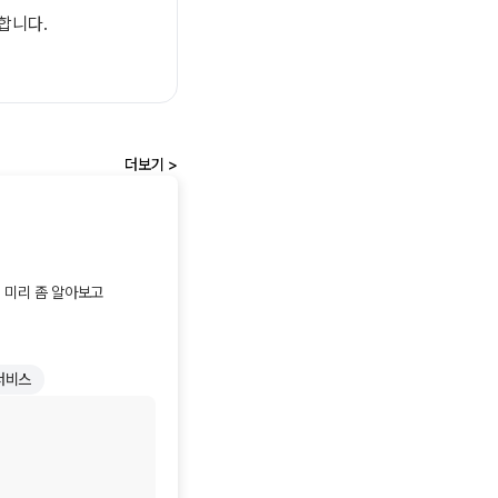
합니다.
더보기 >
미리 좀 알아보고 
진짜 살 때 알아봐야 
서비스
았어요! '와, 이런 곳이 
립니다.
