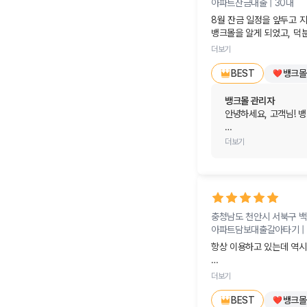
아파트잔금대출 |
30대
내 집 마련을 향해 차
8월 잔금 일정을 앞두고 
뱅크몰을 알게 되었고, 덕
오늘 하루도 행복하고 
감사드립니다.
더보기
뱅크몰
BEST
뱅크몰 관리자
안녕하세요, 고객님! 뱅크
가슴 따뜻한 후기를 남
더보기
8월 잔금 일정을 앞두
해결책을 찾고 무사히 
도움이 되어 드릴 수 있어
충청남도 천안시 서북구 
앞으로도 금융 관련 고
아파트담보대출갈아타기 |
되어드리겠습니다.

항상 이용하고 있는데 역시
막막했던 고민은 모두 
일반적으로 대출 받으려면 
더보기
전문가 입장에서 모든것이 
뱅크몰
BEST