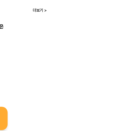
수 있도록 최선을 
더보기 >
향은