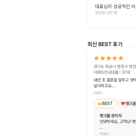
대표님의 성공적인 비
2026.05.18
최신 BEST 후기
경기도 화성시 병점구 병
아파트잔금대출 |
30대
내년 초 결혼을 앞두고 생애
싶더라고요.

더보기
여기저기 발품을 팔아봤지만,
하나...' 하고 포기하려다
뱅크몰
BEST
당장 대출을 진행하는 게 아
뱅크몰 관리자
있었나?' 싶을 정도였답니다
안녕하세요, 고객님! 뱅크
저처럼 집 구하기나 대출 
내년 초 결혼과 생애 
더보기