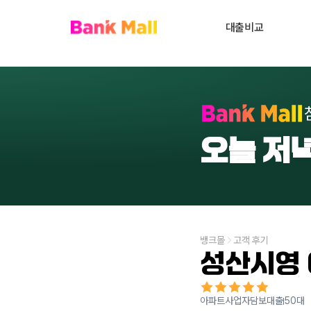
대출비교
주택담보대출
대환대출
내
대출상담사 찾기
오늘 저
사업자대출
전세대출
신용대출
개인회생자대출
뱅크몰
고객 후기
성산시영
비주거부동산대출
아파트사업자담보대출
50대