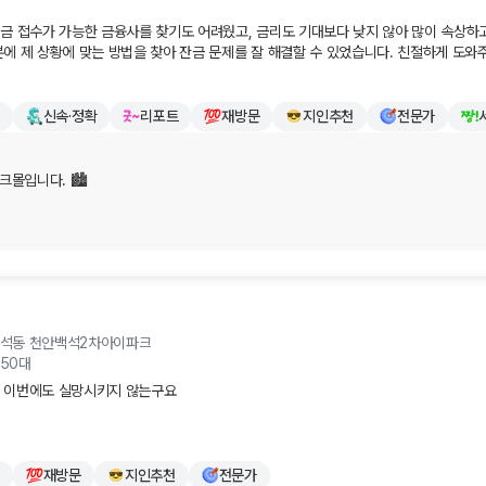
근차근 준비하시는 모든 과정이 순조롭기를 바라며, 늘 든든한 금융 길잡이로서 기다리고
지금 접수가 가능한 금융사를 찾기도 어려웠고, 금리도 기대보다 낮지 않아 많이 속상하고
분에 제 상황에 맞는 방법을 찾아 잔금 문제를 잘 해결할 수 있었습니다. 친절하게 도와
기분 좋은 일들만 가득하시길 진심으로 응원합니다. 감사합니다!
신속·정확
리포트
재방문
지인추천
전문가
몰입니다. 🏙️

겨주셔서 진심으로 감사드립니다!

고 조건에 맞는 금융사를 찾기 어려워 마음고생도 많으시고 참 속상하셨을 텐데, 뱅크몰을
잔금을 치르실 수 있게 되어 저희로서도 정말 다행이고 기쁩니다. 고객님의 간절했던 마
 큰 보람을 느낍니다. 🗝️

백석동
천안백석2차아이파크
민이나 도움이 필요한 순간이 오면 언제든 뱅크몰을 편하게 찾아주세요. 늘 고객님의 든
50대
 이번에도 실망시키지 않는구요

털어버리시고, 새로 맞이할 공간에서 늘 기쁜 일과 행복만 가득하시길 진심으로 응원합
발품을 팔아야 되는데

해결이 되어 큰 도움이 되어

재방문
지인추천
전문가