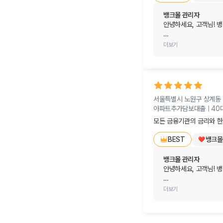
너무너무 좋으네요

다음에 또 찾아뵙겠습니다.
뱅크몰 관리자
안녕하세요, 고객님! 뱅
변함없는 신뢰와 함께 
더보기
대출을 알아보실 때 여
깔끔하게 해결해 드릴 
가장 큰 칭찬이자 힘이 됩니
서울특별시 노원구 상계동
앞으로도 금융이 필요하
아파트추가담보대출 |
40
변함없이 최고의 만족을
모든 금융기관의 금리와 한
오늘 하루도 걱정 없이
뱅크몰
BEST
뱅크몰 관리자
안녕하세요, 고객님! 뱅
소중한 시간 내어 최고
더보기
모든 금융기관의 금리와
이보다 더 큰 영광과 기