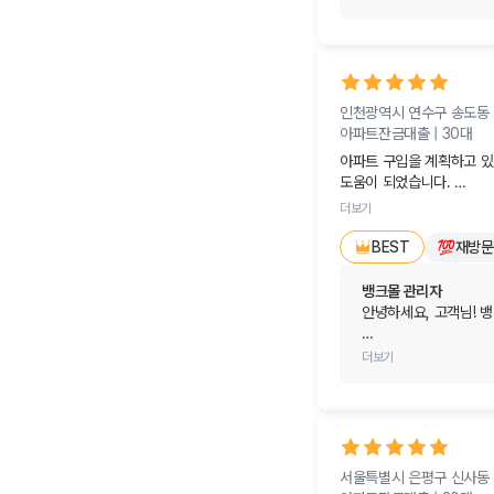
요즘 DSR 규제나 스트
뱅크몰을 통해 막막함을
단계부터 친절한 안내가 
인천광역시 연수구 송도동
내년 초 실제 계약 시점
아파트잔금대출 |
30대
꼼꼼하게 비교해 드릴 
아파트 구입을 계획하고 있
소중한 친구분과의 인연
도움이 되었습니다. 

금융 길잡이가 되어드리
더보기
현재 상황에 맞춰 대출 진행
결혼 준비도 착착 진행
재방문
BEST
안녕하세요, 고객님! 정
바로 진행하는 것은 아니지
상담 감사드립니다!
뱅크몰 관리자
결혼이라는 인생의 큰 
안녕하세요, 고객님! 뱅
답답함을 해소해 드린 것
소중한 후기를 남겨주셔
더보기
당장 대출을 신청하는 
선택입니다. 그런 소중
아파트 구입 전이라 무
실질적인 도움이 되었다
앞으로도 실제 매매를 
가장 든든한 길잡이가 
내년 초 본격적인 계약
서울특별시 은평구 신사동
깔끔하게 안내해 드리겠
행복하고 설레는 결혼 