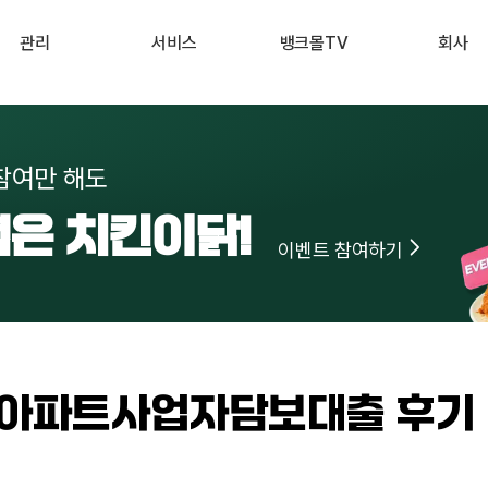
관리
서비스
뱅크몰TV
회사
내 진단 리포트
부동산 시세 조회
최신
회사 소개
 신용점수 관리
예적금 상품비교
유튜브
서비스 소개
참여만 해도
내 대출 관리
투자 상품비교
뉴스
고객 후기
녁은 치킨이닭!
내 부동산 관리
뱅크몰 제휴
이벤트 참여하기
 아파트사업자담보대출 후기