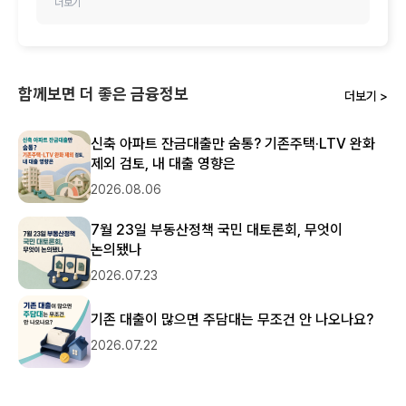
소중한 시간 내어 최고의 찬사가 담긴 후기를 남겨주셔서 
더보기
진심으로 감사드립니다!

모든 금융기관의 금리와 한도를 한눈에 편하게 비교하신 것에 
더해, 주변 지인분들께도 적극 추천해주고 계신다니 
저희에게는 이보다 더 큰 영광과 기쁨이 없습니다. 고객님이 
함께보면 더 좋은 금융정보
더보기 >
보여주신 굳건한 신뢰에 가슴 깊이 감동을 느낍니다. 🤝

앞으로도 고객님과 추천받아 오시는 모든 분들께 늘 가장 
신축 아파트 잔금대출만 숨통? 기존주택·LTV 완화
정확하고 편리한 최적의 금융 솔루션을 제공해 드릴 수 있도록 
제외 검토, 내 대출 영향은
최선을 다하겠습니다. 금융 관련 도움이 필요하실 땐 언제든 
편하게 뱅크몰을 찾아주세요.

2026.08.06
오늘 하루도 행복과 즐거운 일들만 가득하시길 진심으로 
7월 23일 부동산정책 국민 대토론회, 무엇이
응원합니다. 감사합니다!
논의됐나
2026.07.23
기존 대출이 많으면 주담대는 무조건 안 나오나요?
2026.07.22