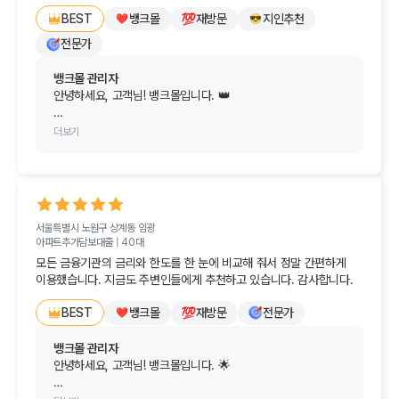
지원군이 되어드리겠습니다.

전문가 입장에서 모든것이 해결이 되어 큰 도움이 되어

뱅크몰
재방문
지인추천
BEST
너무너무 좋으네요

막막했던 고민은 모두 털어버리시고, 새로 맞이할 공간에서 늘 
전문가
다음에 또 찾아뵙겠습니다.
기쁜 일과 행복만 가득하시길 진심으로 응원합니다. 
감사합니다!
뱅크몰 관리자
안녕하세요, 고객님! 뱅크몰입니다. 👑

변함없는 신뢰와 함께 마음이 훈훈해지는 소중한 후기를 
더보기
남겨주셔서 진심으로 감사드립니다!

대출을 알아보실 때 여러 은행을 직접 발품 팔아 방문해야 하는 
번거로움을 잘 알고 있기에, 전문적인 안내로 모든 과정을 쉽고 
깔끔하게 해결해 드릴 수 있어 저희로서도 큰 보람과 기쁨을 
서울특별시 노원구 상계동
임광
느낍니다. "역시 이번에도 실망시키지 않는다"라는 말씀은 
아파트추가담보대출 |
40대
저희에게 가장 큰 칭찬이자 힘이 됩니다. 🕊️

모든 금융기관의 금리와 한도를 한 눈에 비교해 줘서 정말 간편하게 
이용했습니다. 지금도 주변인들에게 추천하고 있습니다. 감사합니다.
앞으로도 금융이 필요하신 매 순간마다 가장 쉽고 든든한 
최고의 전문가로서 늘 이 자리를 지키고 있겠습니다. 다음에 
뱅크몰
재방문
전문가
BEST
찾아주실 때도 변함없이 최고의 만족을 전해드리겠습니다.

뱅크몰 관리자
오늘 하루도 걱정 없이 기분 좋고 행복한 일들만 가득하시길 
안녕하세요, 고객님! 뱅크몰입니다. 🌟

진심으로 응원합니다. 감사합니다!