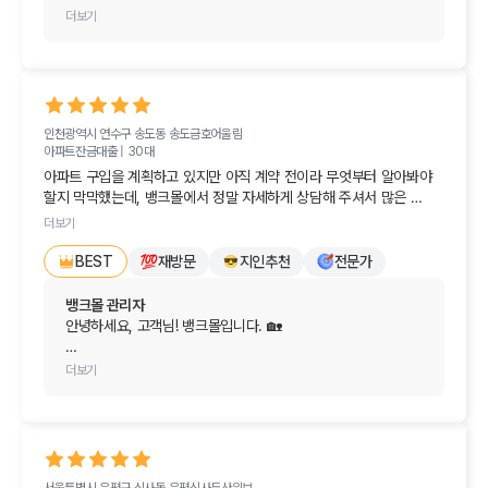
정말 친절하고 알기 쉽게 안내해 주셔서 감동받았어요! '와, 이런 곳이 
내년 초 결혼과 생애 첫 아파트 마련이라는 인생의 크고 기쁜 
더보기
있었나?' 싶을 정도였답니다.

경사를 앞두고 계시는군요! 먼저 진심으로 축하드립니다.

저처럼 집 구하기나 대출 때문에 막막하신 분들이 계시다면 뱅크몰 
요즘 DSR 규제나 스트레스 금리, 대출 한도 변화 등 매일같이 
정말 적극 추천해 드려요!
쏟아지는 부동산 뉴스 때문에 미리 대비하려 해도 답답하셨을 
텐데, 뱅크몰을 통해 막막함을 덜어내셨다니 저희로서도 정말 
인천광역시 연수구 송도동
송도금호어울림
보람차고 기쁩니다. 당장 진행하는 대출이 아니더라도 사전 
아파트잔금대출 |
30대
계획을 세우는 단계부터 친절한 안내가 큰 힘이 되었다니 
아파트 구입을 계획하고 있지만 아직 계약 전이라 무엇부터 알아봐야 
더없이 뿌듯합니다. 😊

할지 막막했는데, 뱅크몰에서 정말 자세하게 상담해 주셔서 많은 
도움이 되었습니다. 

내년 초 실제 계약 시점이 다가오면 당시의 최신 금리와 정책, 
더보기
그리고 생애최초 우대 혜택(LTV 및 취득세 감면 등)까지 한 번 
현재 상황에 맞춰 대출 진행 시기와 확인해야 할 부분을 쉽게 설명해 
재방문
지인추천
전문가
더 꼼꼼하게 비교해 드릴 테니 부담 없이 편하게 찾아주세요.

BEST
주셔서 이해하기 좋았어요. 

소중한 친구분과의 인연으로 만난 만큼, 앞으로 소중한 
뱅크몰 관리자
바로 진행하는 것은 아니지만 내년 초쯤 계약을 계획하고 있어, 그때 
보금자리를 마련하시는 모든 과정이 순조롭고 행복할 수 
안녕하세요, 고객님! 뱅크몰입니다. 🏡

다시 뱅크몰에서 금리와 조건을 꼼꼼히 비교해 보려고 합니다. 친절한 
있도록 늘 든든한 금융 길잡이가 되어드리겠습니다.

상담 감사드립니다!
소중한 후기를 남겨주셔서 진심으로 감사드립니다!

더보기
결혼 준비도 착착 진행되시길 바라며, 오늘 하루도 기분 좋고 
설레는 일들만 가득하시길 진심으로 응원합니다. 
아파트 구입 전이라 무엇부터 준비해야 할지 막막하셨을 텐데, 
감사드립니다!안녕하세요, 고객님! 정성스러운 후기를 
저희 상담이 고객님의 답답함을 해소하고 향후 계획을 
남겨주셔서 정말 감사합니다. 😊

세우시는 데 실질적인 도움이 되었다니 더없이 기쁘고 
보람차네요. 대출 시기와 체크포인트를 명확히 이해해 주셔서 