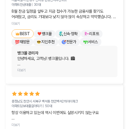
서울특별시 은평구 신사동
결혼이라는 인생의 큰 경사를 앞두고 첫 집 마련까지 
은평신사두산위브
참 다행입니다. 🗺️

아파트잔금대출 |
30대
준비하시느라 마음고생이 많으셨을 텐데, 뱅크몰과의 만남이 
8월 잔금 일정을 앞두고 지금 접수가 가능한 금융사를 찾기도 
조금이나마 답답함을 해소해 드린 것 같아 저희도 너무나 
내년 초 본격적인 계약 일정에 맞춰 다시 방문해 주시면, 그 
어려웠고, 금리도 기대보다 낮지 않아 많이 속상하고 막막했습니다. 
기쁩니다!

시점의 가장 유리한 금리와 최적의 조건들을 꼼꼼하게 
그러다 뱅크몰을 알게 되었고, 덕분에 제 상황에 맞는 방법을 찾아 잔금 
비교하여 깔끔하게 안내해 드리겠습니다.

더보기
문제를 잘 해결할 수 있었습니다. 친절하게 도와주셔서 진심으로 
당장 대출을 신청하는 단계가 아니더라도, 시시각각 변하는 
감사드립니다.
부동산 정책과 대출 조건 때문에 미리 방향을 잡아두는 것은 
뱅크몰
신속·정확
리포트
내 집 마련을 향해 차근차근 준비하시는 모든 과정이 
BEST
매우 현명한 선택입니다. 그런 소중한 과정에 뱅크몰이 도움을 
순조롭기를 바라며, 늘 든든한 금융 길잡이로서 기다리고 
재방문
지인추천
전문가
서비스
드릴 수 있어 참 다행입니다.

있겠습니다.

뱅크몰 관리자
앞으로도 실제 매매를 진행하시는 시점까지 궁금하거나 도움이 
오늘 하루도 행복하고 기분 좋은 일들만 가득하시길 진심으로 
안녕하세요, 고객님! 뱅크몰입니다. 🏙️

필요하신 부분이 있다면 언제든 편하게 뱅크몰을 찾아주세요. 
응원합니다. 감사합니다!
끝까지 가장 든든한 길잡이가 되어드리겠습니다.

가슴 따뜻한 후기를 남겨주셔서 진심으로 감사드립니다!

더보기
행복하고 설레는 결혼 준비 되시기를 뱅크몰이 진심으로 
8월 잔금 일정을 앞두고 조건에 맞는 금융사를 찾기 어려워 
응원합니다! 💕
마음고생도 많으시고 참 속상하셨을 텐데, 뱅크몰을 통해 딱 
맞는 해결책을 찾고 무사히 잔금을 치르실 수 있게 되어 
저희로서도 정말 다행이고 기쁩니다. 고객님의 간절했던 
충청남도 천안시 서북구 백석동
천안백석2차아이파크
마음을 알기에 꼭 필요한 도움이 되어 드릴 수 있어 큰 보람을 
아파트담보대출갈아타기 |
50대
느낍니다. 🗝️

항상 이용하고 있는데 역시 이번에도 실망시키지 않는구요

앞으로도 금융 관련 고민이나 도움이 필요한 순간이 오면 
일반적으로 대출 받으려면 발품을 팔아야 되는데

언제든 뱅크몰을 편하게 찾아주세요. 늘 고객님의 든든한 
더보기