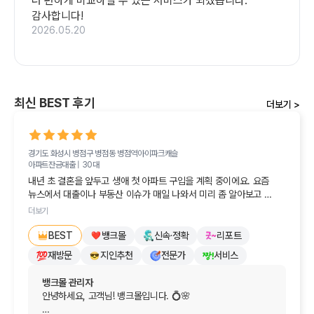
더 편하게 비교하실 수 있는 서비스가 되겠습니다. 
감사합니다!
2026.05.20
최신 BEST 후기
더보기 >
경기도 화성시 병점구 병점동
병점역아이파크캐슬
아파트잔금대출 |
30대
내년 초 결혼을 앞두고 생애 첫 아파트 구입을 계획 중이에요. 요즘 
뉴스에서 대출이나 부동산 이슈가 매일 나와서 미리 좀 알아보고 
싶더라고요.

더보기
여기저기 발품을 팔아봤지만, 정작 속 시원하고 도움이 되는 답변을 
뱅크몰
신속·정확
리포트
BEST
받지 못해 속상하던 참이었어요. '그냥 나중에 진짜 살 때 알아봐야 
재방문
지인추천
전문가
서비스
하나...' 하고 포기하려다가, 친구 추천으로 반신반의하며 뱅크몰에 
문의해봤습니다.

뱅크몰 관리자
안녕하세요, 고객님! 뱅크몰입니다. 💍🌸

당장 대출을 진행하는 게 아니라서 큰 기대를 안 했는데, 담당자분께서 