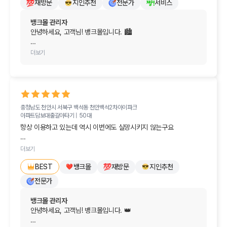
재방문
지인추천
전문가
서비스
드릴 수 있어 참 다행입니다.

있겠습니다.

뱅크몰 관리자
앞으로도 실제 매매를 진행하시는 시점까지 궁금하거나 도움이 
오늘 하루도 행복하고 기분 좋은 일들만 가득하시길 진심으로 
안녕하세요, 고객님! 뱅크몰입니다. 🏙️

필요하신 부분이 있다면 언제든 편하게 뱅크몰을 찾아주세요. 
응원합니다. 감사합니다!
끝까지 가장 든든한 길잡이가 되어드리겠습니다.

가슴 따뜻한 후기를 남겨주셔서 진심으로 감사드립니다!

더보기
행복하고 설레는 결혼 준비 되시기를 뱅크몰이 진심으로 
8월 잔금 일정을 앞두고 조건에 맞는 금융사를 찾기 어려워 
응원합니다! 💕
마음고생도 많으시고 참 속상하셨을 텐데, 뱅크몰을 통해 딱 
맞는 해결책을 찾고 무사히 잔금을 치르실 수 있게 되어 
저희로서도 정말 다행이고 기쁩니다. 고객님의 간절했던 
충청남도 천안시 서북구 백석동
천안백석2차아이파크
마음을 알기에 꼭 필요한 도움이 되어 드릴 수 있어 큰 보람을 
아파트담보대출갈아타기 |
50대
느낍니다. 🗝️

항상 이용하고 있는데 역시 이번에도 실망시키지 않는구요

앞으로도 금융 관련 고민이나 도움이 필요한 순간이 오면 
일반적으로 대출 받으려면 발품을 팔아야 되는데

언제든 뱅크몰을 편하게 찾아주세요. 늘 고객님의 든든한 
더보기
지원군이 되어드리겠습니다.

전문가 입장에서 모든것이 해결이 되어 큰 도움이 되어

뱅크몰
재방문
지인추천
BEST
너무너무 좋으네요

막막했던 고민은 모두 털어버리시고, 새로 맞이할 공간에서 늘 
전문가
다음에 또 찾아뵙겠습니다.
기쁜 일과 행복만 가득하시길 진심으로 응원합니다. 
감사합니다!
뱅크몰 관리자
안녕하세요, 고객님! 뱅크몰입니다. 👑
