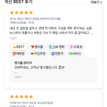
최신 BEST 후기
더보기 >
경기도 화성시 병점구 병점동
병점역아이파크캐슬
아파트잔금대출 |
30대
내년 초 결혼을 앞두고 생애 첫 아파트 구입을 계획 중이에요. 요즘 
뉴스에서 대출이나 부동산 이슈가 매일 나와서 미리 좀 알아보고 
싶더라고요.

더보기
여기저기 발품을 팔아봤지만, 정작 속 시원하고 도움이 되는 답변을 
뱅크몰
신속·정확
리포트
BEST
받지 못해 속상하던 참이었어요. '그냥 나중에 진짜 살 때 알아봐야 
재방문
지인추천
전문가
서비스
하나...' 하고 포기하려다가, 친구 추천으로 반신반의하며 뱅크몰에 
문의해봤습니다.

뱅크몰 관리자
안녕하세요, 고객님! 뱅크몰입니다. 💍🌸

당장 대출을 진행하는 게 아니라서 큰 기대를 안 했는데, 담당자분께서 
정말 친절하고 알기 쉽게 안내해 주셔서 감동받았어요! '와, 이런 곳이 
내년 초 결혼과 생애 첫 아파트 마련이라는 인생의 크고 기쁜 
더보기
있었나?' 싶을 정도였답니다.

경사를 앞두고 계시는군요! 먼저 진심으로 축하드립니다.

저처럼 집 구하기나 대출 때문에 막막하신 분들이 계시다면 뱅크몰 
요즘 DSR 규제나 스트레스 금리, 대출 한도 변화 등 매일같이 
정말 적극 추천해 드려요!
쏟아지는 부동산 뉴스 때문에 미리 대비하려 해도 답답하셨을 
텐데, 뱅크몰을 통해 막막함을 덜어내셨다니 저희로서도 정말 
인천광역시 연수구 송도동
송도금호어울림
보람차고 기쁩니다. 당장 진행하는 대출이 아니더라도 사전 
아파트잔금대출 |
30대