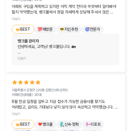
계획을 세우는 단계부터 친절한 안내가 큰 힘이 되었다니 
아파트 구입을 계획하고 있지만 아직 계약 전이라 무엇부터 알아봐야 
더없이 뿌듯합니다. 😊

할지 막막했는데, 뱅크몰에서 정말 자세하게 상담해 주셔서 많은 
도움이 되었습니다. 

내년 초 실제 계약 시점이 다가오면 당시의 최신 금리와 정책, 
더보기
그리고 생애최초 우대 혜택(LTV 및 취득세 감면 등)까지 한 번 
현재 상황에 맞춰 대출 진행 시기와 확인해야 할 부분을 쉽게 설명해 
재방문
지인추천
전문가
더 꼼꼼하게 비교해 드릴 테니 부담 없이 편하게 찾아주세요.

BEST
주셔서 이해하기 좋았어요. 

소중한 친구분과의 인연으로 만난 만큼, 앞으로 소중한 
뱅크몰 관리자
바로 진행하는 것은 아니지만 내년 초쯤 계약을 계획하고 있어, 그때 
보금자리를 마련하시는 모든 과정이 순조롭고 행복할 수 
안녕하세요, 고객님! 뱅크몰입니다. 🏡

다시 뱅크몰에서 금리와 조건을 꼼꼼히 비교해 보려고 합니다. 친절한 
있도록 늘 든든한 금융 길잡이가 되어드리겠습니다.

상담 감사드립니다!
소중한 후기를 남겨주셔서 진심으로 감사드립니다!

더보기
결혼 준비도 착착 진행되시길 바라며, 오늘 하루도 기분 좋고 
설레는 일들만 가득하시길 진심으로 응원합니다. 
아파트 구입 전이라 무엇부터 준비해야 할지 막막하셨을 텐데, 
감사드립니다!안녕하세요, 고객님! 정성스러운 후기를 
저희 상담이 고객님의 답답함을 해소하고 향후 계획을 
남겨주셔서 정말 감사합니다. 😊

세우시는 데 실질적인 도움이 되었다니 더없이 기쁘고 
보람차네요. 대출 시기와 체크포인트를 명확히 이해해 주셔서 
서울특별시 은평구 신사동
결혼이라는 인생의 큰 경사를 앞두고 첫 집 마련까지 
은평신사두산위브
참 다행입니다. 🗺️

아파트잔금대출 |
30대
준비하시느라 마음고생이 많으셨을 텐데, 뱅크몰과의 만남이 
8월 잔금 일정을 앞두고 지금 접수가 가능한 금융사를 찾기도 
조금이나마 답답함을 해소해 드린 것 같아 저희도 너무나 
내년 초 본격적인 계약 일정에 맞춰 다시 방문해 주시면, 그 
어려웠고, 금리도 기대보다 낮지 않아 많이 속상하고 막막했습니다. 
기쁩니다!

시점의 가장 유리한 금리와 최적의 조건들을 꼼꼼하게 
그러다 뱅크몰을 알게 되었고, 덕분에 제 상황에 맞는 방법을 찾아 잔금 
비교하여 깔끔하게 안내해 드리겠습니다.

더보기
문제를 잘 해결할 수 있었습니다. 친절하게 도와주셔서 진심으로 
당장 대출을 신청하는 단계가 아니더라도, 시시각각 변하는 
감사드립니다.
부동산 정책과 대출 조건 때문에 미리 방향을 잡아두는 것은 
뱅크몰
신속·정확
리포트
내 집 마련을 향해 차근차근 준비하시는 모든 과정이 
BEST
매우 현명한 선택입니다. 그런 소중한 과정에 뱅크몰이 도움을 
순조롭기를 바라며, 늘 든든한 금융 길잡이로서 기다리고 