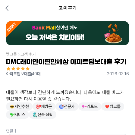
고객 후기
EVENT
참여만 해도
오늘 저녁은 치킨이닭!
뱅크몰
고객 후기
DMC래미안이편한세상 아파트담보대출 후기
아파트담보대출
40대
2026.03.16
대출이 생각보다 간단하게 느껴졌습니다. 다음에도 대출 비교가 
필요하면 다시 이용할 것 같습니다.
지인추천
재방문
전문가
리포트
뱅크몰
서비스
신속·정확
댓글 1