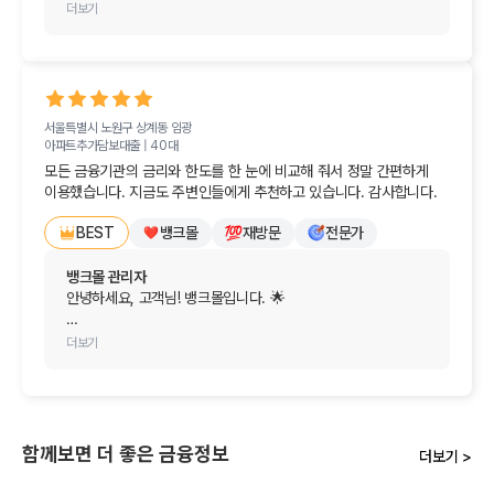
변함없는 신뢰와 함께 마음이 훈훈해지는 소중한 후기를 
더보기
남겨주셔서 진심으로 감사드립니다!

대출을 알아보실 때 여러 은행을 직접 발품 팔아 방문해야 하는 
번거로움을 잘 알고 있기에, 전문적인 안내로 모든 과정을 쉽고 
깔끔하게 해결해 드릴 수 있어 저희로서도 큰 보람과 기쁨을 
서울특별시 노원구 상계동
임광
느낍니다. "역시 이번에도 실망시키지 않는다"라는 말씀은 
아파트추가담보대출 |
40대
저희에게 가장 큰 칭찬이자 힘이 됩니다. 🕊️

모든 금융기관의 금리와 한도를 한 눈에 비교해 줘서 정말 간편하게 
이용했습니다. 지금도 주변인들에게 추천하고 있습니다. 감사합니다.
앞으로도 금융이 필요하신 매 순간마다 가장 쉽고 든든한 
최고의 전문가로서 늘 이 자리를 지키고 있겠습니다. 다음에 
뱅크몰
재방문
전문가
BEST
찾아주실 때도 변함없이 최고의 만족을 전해드리겠습니다.

뱅크몰 관리자
오늘 하루도 걱정 없이 기분 좋고 행복한 일들만 가득하시길 
안녕하세요, 고객님! 뱅크몰입니다. 🌟

진심으로 응원합니다. 감사합니다!
소중한 시간 내어 최고의 찬사가 담긴 후기를 남겨주셔서 
더보기
진심으로 감사드립니다!

모든 금융기관의 금리와 한도를 한눈에 편하게 비교하신 것에 
더해, 주변 지인분들께도 적극 추천해주고 계신다니 
저희에게는 이보다 더 큰 영광과 기쁨이 없습니다. 고객님이 
함께보면 더 좋은 금융정보
더보기 >
보여주신 굳건한 신뢰에 가슴 깊이 감동을 느낍니다. 🤝
