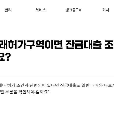
관리
서비스
뱅크몰TV
회사
내 진단 리포트
부동산 시세 조회
최신
회사 소개
 신용점수 관리
예적금 상품비교
유튜브
서비스 소개
래허가구역이면 잔금대출 
내 대출 관리
투자 상품비교
뉴스
고객 후기
요?
내 부동산 관리
뱅크몰 제휴
나 허가 조건과 관련되어 있다면 잔금대출도 일반 매매와 다르게
어떤 부분을 확인해야 할까요?