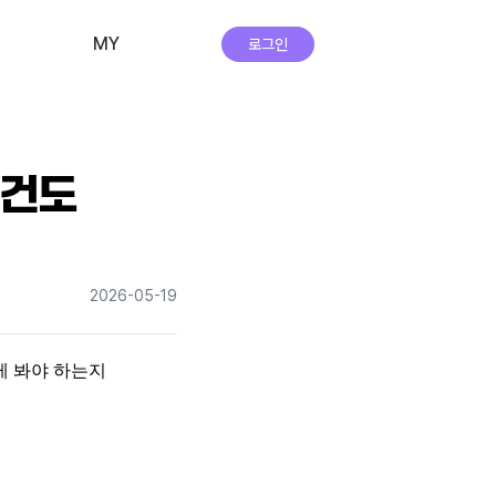
MY
로그인
비교·신청 내역
회원 정보
조건도
자주하는 질문
앱 다운로드
2026-05-19
실시간 상담
 봐야 하는지 