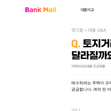
대출비교
주택담보대출
뱅크몰
>
대출 Q&A
대환대출
내
Q.
토지거
대출상담사 찾기
달라질까
사업자대출
전세대출
아파트담보대출 잔금대출
신용대출
매수하려는 주택이 규제
개인회생자대출
궁금합니다. 계약 전 
비주거부동산대출
댓글
1