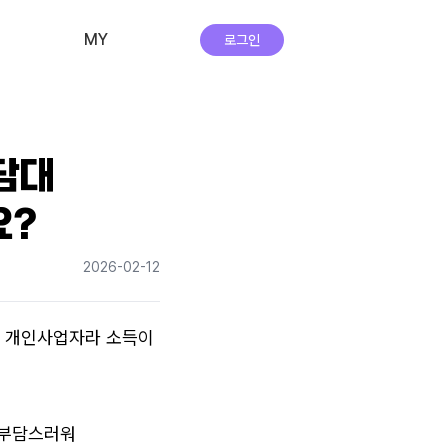
MY
로그인
비교·신청 내역
회원 정보
담대
자주하는 질문
요?
앱 다운로드
2026-02-12
실시간 상담
 개인사업자라 소득이 
부담스러워 