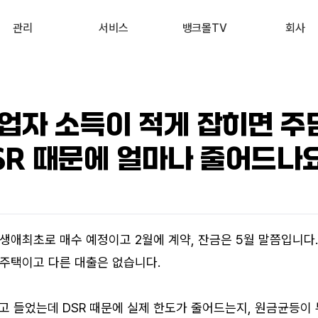
관리
서비스
뱅크몰TV
회사
내 진단 리포트
부동산 시세 조회
최신
회사 소개
 신용점수 관리
예적금 상품비교
유튜브
서비스 소개
업자 소득이 적게 잡히면 주
내 대출 관리
투자 상품비교
뉴스
고객 후기
SR 때문에 얼마나 줄어드나
내 부동산 관리
뱅크몰 제휴
생애최초로 매수 예정이고 2월에 계약, 잔금은 5월 말쯤입니다.
주택이고 다른 대출은 없습니다. 
다고 들었는데 DSR 때문에 실제 한도가 줄어드는지, 원금균등이 