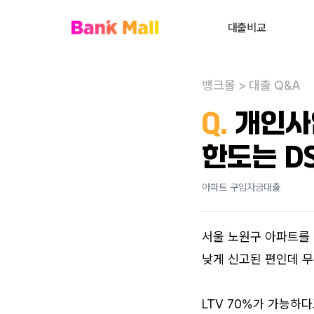
대출비교
주택담보대출
뱅크몰
>
대출 Q&A
대환대출
내
Q.
개인사
대출상담사 찾기
한도는 D
사업자대출
전세대출
아파트 구입자금대출
신용대출
서울 노원구 아파트를 
개인회생자대출
낮게 신고된 편인데 무
비주거부동산대출
LTV 70%가 가능하