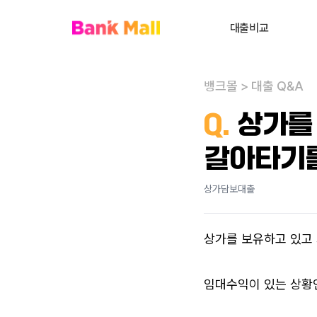
대출비교
주택담보대출
뱅크몰
>
대출 Q&A
대환대출
내
Q.
상가를
대출상담사 찾기
갈아타기를
사업자대출
전세대출
상가담보대출
신용대출
상가를 보유하고 있고 
개인회생자대출
비주거부동산대출
임대수익이 있는 상황인