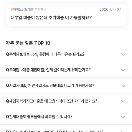
아파트담보대출 추가자금
2026-04-07
대부업 대출이 많은데 추가대출 더 가능할까요?
자주 묻는 질문 TOP 10
Q
주택담보대출 금리, 은행마다 다른 이유는 뭔가요?
Q
주택담보대출 대환대출, 언제 갈아타는게 유리한가요?
Q
사업자대출, 개인사업자도 담보대출 비교가 가능한가요?
Q
세입자퇴거자금대출은 왜 금융사마다 조건 차이가 큰가요?
Q
전세대출도 뱅크몰에서 비교할 수 있나요?