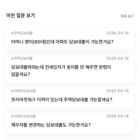
이전 질문 보기
목록 보기
주택담보대출
2026-04-14
어머니 명의(80대)인데 아파트 담보대출이 가능한가요?
주택담보대출
2026-04-14
담보대출하려는데 전세입자가 동의를 안 해주면 방법이
없을까요?
아파트담보대출
2026-04-14
프리아웃워크 이력이 있는데 주택담보대출 가능할까요?
아파트담보대출
2026-04-14
채무자를 변경하는 담보대출도 가능한가요?