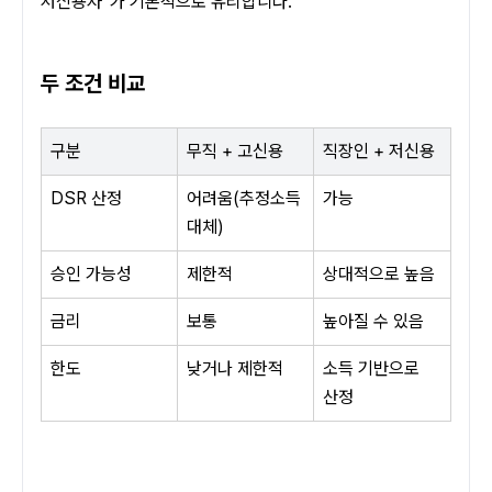
저신용자”가 기본적으로 유리합니다.
두 조건 비교
구분
무직 + 고신용
직장인 + 저신용
DSR 산정
어려움(추정소득 
가능
대체)
승인 가능성
제한적
상대적으로 높음
금리
보통
높아질 수 있음
한도
낮거나 제한적
소득 기반으로 
산정