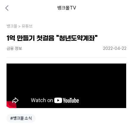
뱅크몰TV
대출비교 뱅크몰
비교해보고 결정하세요
뱅크몰
내 상황엔 어떤 방법이 있을까?
>
유튜브
1억 만들기 첫걸음 "청년도약계좌"
금융 정보
2022-04-22
#뱅크몰 소식