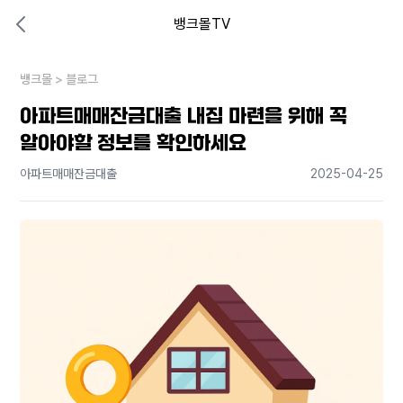
뱅크몰TV
대출비교 뱅크몰
비교해보고 결정하세요
뱅크몰
내 상황엔 어떤 방법이 있을까?
>
블로그
아파트매매잔금대출 내집 마련을 위해 꼭
알아야할 정보를 확인하세요
아파트매매잔금대출
2025-04-25