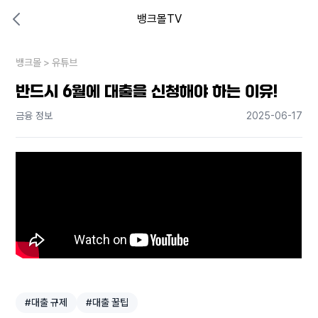
뱅크몰TV
대출비교 뱅크몰
비교해보고 결정하세요
뱅크몰
내 상황엔 어떤 방법이 있을까?
>
유튜브
반드시 6월에 대출을 신청해야 하는 이유!
금융 정보
2025-06-17
#대출 규제
#대출 꿀팁