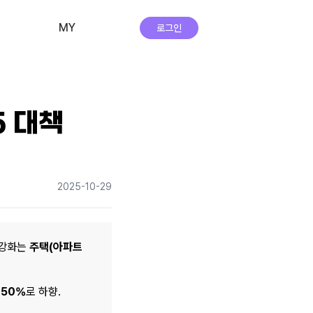
MY
로그인
비교·신청 내역
회원 정보
5 대책
자주하는 질문
앱 다운로드
2025-10-29
실시간 상담
강화는 
주택(아파트
 50%
로 하향. 