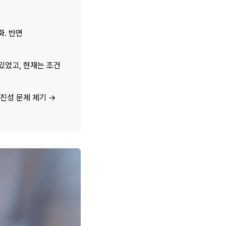
대환·전세퇴거자금: 은행권 전세퇴거자금대출은 LTV 70%(6/27 이전 임대차계약)로 명확화. 반면 
었고, 현재는 조건 
진성 문제 제기 → 