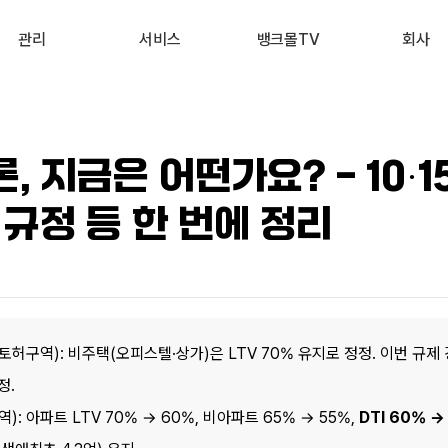
관리
서비스
뱅크몰TV
회사
내 진단 리포트
부동산 시세 조회
최신
회사 소개
 신용점수 관리
예적금 상품비교
유튜브
서비스 소개
 지금은 어떤가요? - 10·1
내 대출 관리
투자 상품비교
뉴스
고객 후기
 규정 등 한 번에 정리
내 부동산 관리
뱅크몰 제휴
구역): 비주택(오피스텔·상가)은 LTV 70% 유지로 정정. 이번 규제 
정.
 아파트 LTV 70% → 60%, 비아파트 65% → 55%, 
DTI 60% →