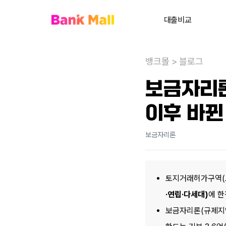
대출비교
주택담보대출
뱅크몰
>
블로그
대환대출
내
보금자리론,
대출상담사 찾기
이후 바뀐
사업자대출
전세대출
보금자리론
신용대출
개인회생자대출
토지거래허가구역(토허
비주거부동산대출
·연립·다세대)
에 한
보금자리론(규제지역):