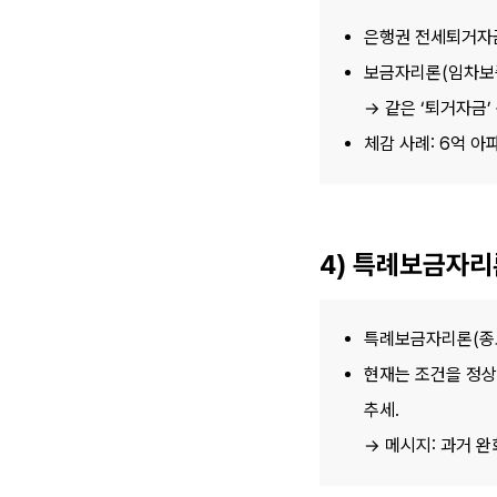
은행권 전세퇴거자금
보금자리론(임차보증금
→ 같은 ‘퇴거자금
체감 사례: 6억 아파
4) 특례보금자리
특례보금자리론(종료
현재는 조건을 정상
추세.
→ 메시지: 과거 