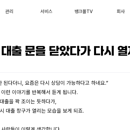
관리
서비스
뱅크몰TV
회사
내 진단 리포트
부동산 시세 조회
최신
회사 소개
 신용점수 관리
예적금 상품비교
유튜브
서비스 소개
 대출 문을 닫았다가 다시 열
내 대출 관리
투자 상품비교
뉴스
고객 후기
내 부동산 관리
뱅크몰 제휴
안 된다더니, 요즘은 다시 상담이 가능하다고 하네요.”
 이런 이야기를 반복해서 듣게 됩니다.
대출을 꽉 조이는 듯하다가,
시 대출 창구가 열리는 모습을 보게 되죠.
 사람들이 이렇게 생각합니다.