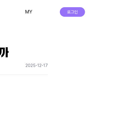
MY
로그인
비교·신청 내역
회원 정보
까
자주하는 질문
2025-12-17
앱 다운로드
실시간 상담