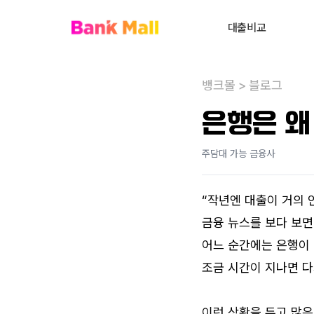
대출비교
주택담보대출
뱅크몰
>
블로그
대환대출
내
은행은 왜
대출상담사 찾기
주담대 가능 금융사
사업자대출
전세대출
“작년엔 대출이 거의 
신용대출
금융 뉴스를 보다 보면
개인회생자대출
어느 순간에는 은행이 
조금 시간이 지나면 다
비주거부동산대출
이런 상황을 두고 많은