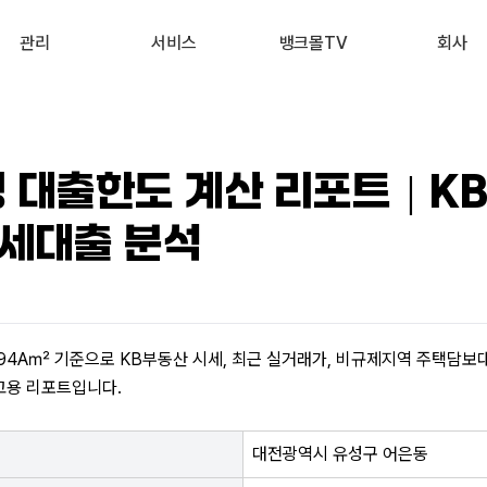
관리
서비스
뱅크몰TV
회사
내 진단 리포트
부동산 시세 조회
최신
회사 소개
 신용점수 관리
예적금 상품비교
유튜브
서비스 소개
평 대출한도 계산 리포트｜K
내 대출 관리
투자 상품비교
뉴스
고객 후기
세대출 분석
내 부동산 관리
뱅크몰 제휴
94A㎡ 기준으로 KB부동산 시세, 최근 실거래가, 비규제지역 주택담보대출
고용 리포트입니다.
대전광역시 유성구 어은동