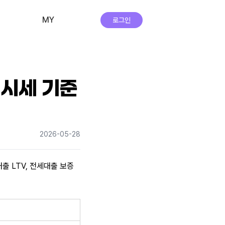
MY
로그인
비교·신청 내역
회원 정보
B시세 기준
자주하는 질문
앱 다운로드
2026-05-28
실시간 상담
 LTV, 전세대출 보증 