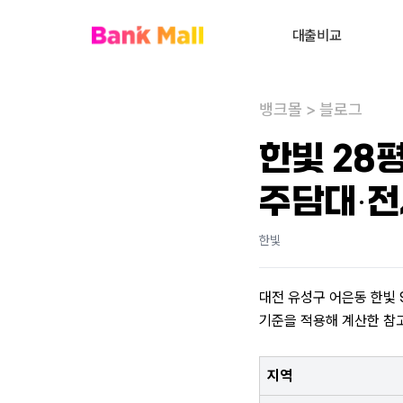
대출비교
주택담보대출
뱅크몰
>
블로그
대환대출
내
한빛 28
대출상담사 찾기
주담대·전
사업자대출
전세대출
한빛
신용대출
대전 유성구 어은동 한빛 
개인회생자대출
기준을 적용해 계산한 참
비주거부동산대출
지역