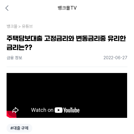
뱅크몰TV
대출비교 뱅크몰
비교해보고 결정하세요
뱅크몰
내 상황엔 어떤 방법이 있을까?
>
유튜브
주택담보대출 고정금리와 변동금리중 유리한
금리는??
금융 정보
2022-06-27
#대출 규제