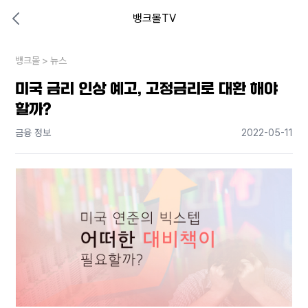
뱅크몰TV
대출비교 뱅크몰
비교해보고 결정하세요
뱅크몰
내 상황엔 어떤 방법이 있을까?
>
뉴스
미국 금리 인상 예고, 고정금리로 대환 해야
할까?
금융 정보
2022-05-11