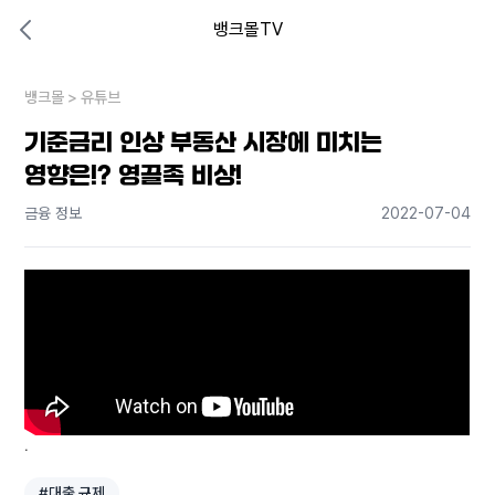
뱅크몰TV
대출비교 뱅크몰
비교해보고 결정하세요
뱅크몰
내 상황엔 어떤 방법이 있을까?
>
유튜브
기준금리 인상 부동산 시장에 미치는
영향은!? 영끌족 비상!
금융 정보
2022-07-04
.
#대출 규제