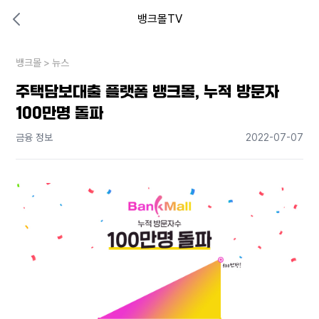
뱅크몰TV
대출비교 뱅크몰
비교해보고 결정하세요
뱅크몰
내 상황엔 어떤 방법이 있을까?
>
뉴스
주택담보대출 플랫폼 뱅크몰, 누적 방문자
100만명 돌파
금융 정보
2022-07-07