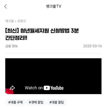
뱅크몰TV
대출비교 뱅크몰
비교해보고 결정하세요
뱅크몰
내 상황엔 어떤 방법이 있을까?
>
유튜브
[최신] 청년월세지원 신청방법 3분
간단정리!!
금융 정보
2023-03-14
#대출 규제
#경제 꿀팁
#대출 꿀팁