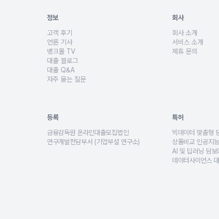
정보
회사
고객 후기
회사 소개
세입자퇴거자금, 추가대출 등 목적과 주택담보대출 규제에 따른 대출상품을 비교합니
주택담보대출 진행 사례, 대환대출 이자 절감 후기, 사업자대출 성
뱅크몰은 220여
언론 기사
서비스 소개
품을 저금리 갈아타기를 통해 연 이자 절감액을 확인하고 상환계획에 맞는 맞춤 전략
뱅크몰의 혁신금융서비스 지정, 대출비교 알고리즘 인증, 금융 트
주택담보대출, 전세
뱅크몰 TV
제휴 문의
초, 다주택자 등 고객 유형별 상황을 이해하는 전문 대출상담사와의 매칭을 지원합니
부동산 시장 동향, 주택담보대출 용어, 전세대출 보증보험 등 어
금융사, 부동산 플
대출 블로그
확장, 시설투자, 후순위담보대출 등 목적과 업종별 특성을 반영한 사업자대출 상품을
아파트담보대출, 전세대출, 신혼부부, 생애최초, 무주택자, DSR
대출 Q&A
부 등 입주 상황별 전세대출 조건을 설명하고, 보증기관에 따른 대출상품을 제시합니
실제 대출 이용자들이 상담하면서 질문했던 내용과 뱅크몰 대출 전
자주 묻는 질문
직자 등 유형별 신용대출, 오토론, 아파트론, 햇살론, 사잇돌대출 등 여러 상품을 비
뱅크몰 이용문의, 주택담보대출 금리비교 절차, 서류 준비, 금융
환 중인 경우, 개인회생 면책 후 재정 재정비가 필요한 고객을 위한 대출상품을 비교
숙박시설 등 비주거용 부동산 목적별 담보대출 조건을 안내하고 금리와 한도를 제시합니다
등록
특허
금융감독원 온라인대출모집법인
빅데이터 맞춤형 
신용대출·사업자대출 등 5종 금융 알고리즘 인증을 보유해 정확한 비교 서비스 제공
금융감독원 정식 등록 온라인대출모집법인으로, 법적 기준을 준수
고객의 소득·주택
연구개발전담부서 (기업부설 연구소)
상품비교 인공지능
비스 및 관련 기술을 혁신금융서비스로 공식 인정받은 핀테크 플랫폼입니다.
AI 대출 분석, 금리 예측, 빅데이터 기반 심사 기술 등을 연구
수백 개의 대출상
AI 및 딥러닝 담
성과 혁신성을 인정받은 핀테크 전문기업 인증입니다.
딥러닝 기반으로 
데이터사이언스 대
 뱅크몰이 보유한 금융 알고리즘·빅데이터 기술력을 공식적으로 인정받았습니다.
이자 절감 효과·
통해, 뱅크몰의 서비스 운영 역량·프로세스 혁신 능력을 인정받았습니다.
획득하여, 안정적이고 신뢰할 수 있는 금융 서비스 운영 체계를 갖추고 있음을 증명