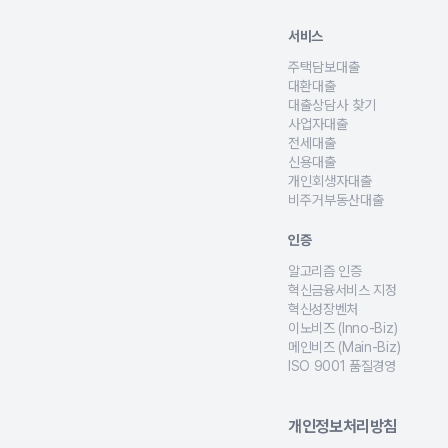
서비스
주택담보대출
아파트구입자금, 생활자금, 
대환대출
기존의 주담대 고금리 대출상
대출상담사 찾기
사회초년생, 신혼부부, 생애최
사업자대출
개인사업자의 운영자금, 사업
전세대출
무주택자, 사회초년생, 신혼부
신용대출
직장인, 프리랜서, 사업자, 무
개인회생자대출
개인회생 인가 후 변제금을 상
비주거부동산대출
상가, 토지, 교회, 공장, 
인증
알고리즘 인증
담보대출·전세대출·대환대출·
혁신금융서비스 지정
금융위원회로부터 대출비교 서
혁신성장벤처
금융 기술 기반의 성장 가능
이노비즈 (Inno-Biz)
기술 혁신형 기업 인증으로,
메인비즈 (Main-Biz)
경영 혁신형 중소기업 인증을 
ISO 9001 품질경영
국제 품질경영 시스템 인증을 
개인정보처리방침