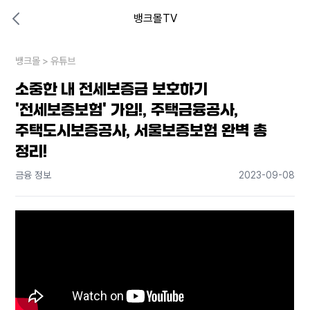
뱅크몰TV
대출비교 뱅크몰
비교해보고 결정하세요
뱅크몰
내 상황엔 어떤 방법이 있을까?
>
유튜브
소중한 내 전세보증금 보호하기
'전세보증보험' 가입!, 주택금융공사,
주택도시보증공사, 서울보증보험 완벽 총
정리!
금융 정보
2023-09-08