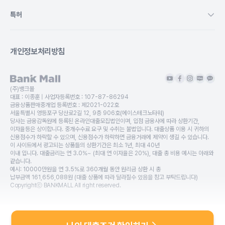
특허
개인정보처리방침
(주)뱅크몰
대표 :
이종훈
| 사업자등록번호 :
107-87-86294
금융상품판매중개업 등록번호 :
제2021-022호
서울특별시 영등포구 당산로2길 12, 9층 906호(에이스테크노타워)
당사는 금융감독원에 등록된 온라인대출모집법인이며, 입점 금융사에 따라 상환기간,
이자율등은 상이합니다. 중개수수료 요구 및 수취는 불법입니다. 대출상품 이용 시 귀하의
신용점수가 하락할 수 있으며, 신용점수가 하락하면 금융거래에 제약이 생길 수 있습니다.
이 사이트에서 광고되는 상품들의 상환기간은 최소 1년, 최대 40년
이내 입니다. 대출금리는 연 3.0%~ (최대 연 이자율은 20%), 대출 총 비용 예시는 아래와
같습니다.
예시: 10000만원을 연 3.5%로 360개월 동안 원리금 상환 시 총
납부금액 161,656,088원 (대출 상품에 따라 달라질수 있음을 참고 부탁드립니다)
Copyrightⓒ BANKMALL All right reserved.