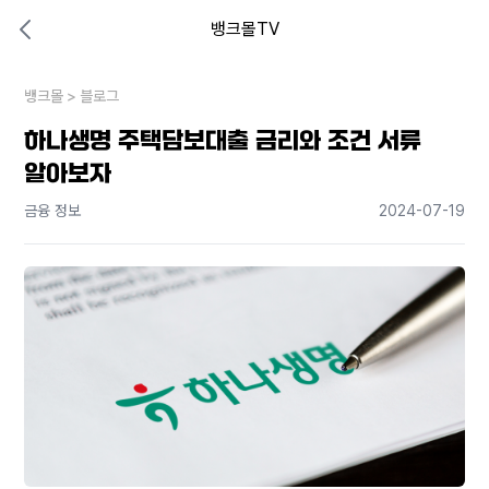
뱅크몰TV
대출비교 뱅크몰
비교해보고 결정하세요
뱅크몰
내 상황엔 어떤 방법이 있을까?
>
블로그
하나생명 주택담보대출 금리와 조건 서류
알아보자
금융 정보
2024-07-19