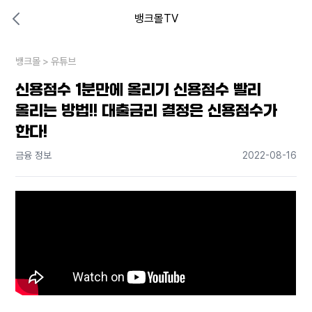
뱅크몰TV
대출비교 뱅크몰
비교해보고 결정하세요
뱅크몰
내 상황엔 어떤 방법이 있을까?
>
유튜브
신용점수 1분만에 올리기 신용점수 빨리
올리는 방법!! 대출금리 결정은 신용점수가
한다!
금융 정보
2022-08-16