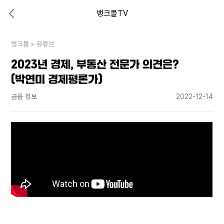
뱅크몰TV
대출비교 뱅크몰
비교해보고 결정하세요
뱅크몰
내 상황엔 어떤 방법이 있을까?
>
유튜브
2023년 경제, 부동산 전문가 의견은?
(박연미 경제평론가)
금융 정보
2022-12-14