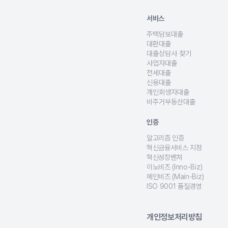
서비스
주택담보대출
아파트구입자금, 생활자금, 
대환대출
기존의 주담대 고금리 대출상
대출상담사 찾기
사회초년생, 신혼부부, 생애최
사업자대출
개인사업자의 운영자금, 사업
전세대출
무주택자, 사회초년생, 신혼부
신용대출
직장인, 프리랜서, 사업자, 무
개인회생자대출
개인회생 인가 후 변제금을 상
비주거부동산대출
상가, 토지, 교회, 공장, 
인증
알고리즘 인증
담보대출·전세대출·대환대출·
혁신금융서비스 지정
금융위원회로부터 대출비교 서
혁신성장벤처
금융 기술 기반의 성장 가능
이노비즈 (Inno-Biz)
기술 혁신형 기업 인증으로,
메인비즈 (Main-Biz)
경영 혁신형 중소기업 인증을 
ISO 9001 품질경영
국제 품질경영 시스템 인증을 
개인정보처리방침