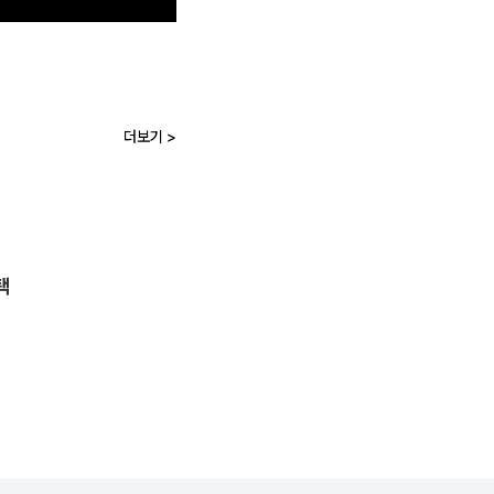
더보기 >
택