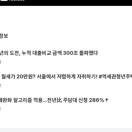
융정보
년의 도전, 누적 대출비교 금액 300조 돌파했다
6
 월세가 20만원? 서울에서 저렴하게 자취하기! #역세권청년주
3
제완화 알고리즘 적용…전년比 주담대 신청 286%↑
2