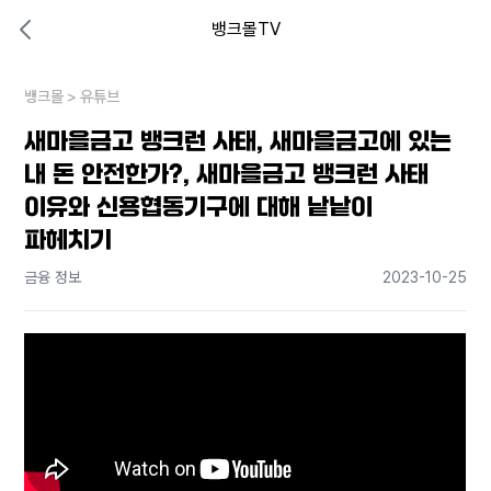
뱅크몰TV
대출비교 뱅크몰
비교해보고 결정하세요
뱅크몰
내 상황엔 어떤 방법이 있을까?
>
유튜브
새마을금고 뱅크런 사태, 새마을금고에 있는
내 돈 안전한가?, 새마을금고 뱅크런 사태
이유와 신용협동기구에 대해 낱낱이
파헤치기
금융 정보
2023-10-25