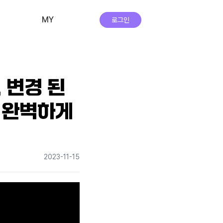
MY
로그인
비교·신청 내역
회원 정보
 변경 된
자주하는 질문
지 완벽하게
앱 다운로드
실시간 상담
2023-11-15