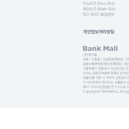
금융 기술 기반의 성장 가능
이노비즈 (Inno-Biz)
기술 혁신형 기업 인증으로,
메인비즈 (Main-Biz)
경영 혁신형 중소기업 인증을 
ISO 9001 품질경영
국제 품질경영 시스템 인증을 
개인정보처리방침
(주)뱅크몰
대표 :
이종훈
| 사업자등록번호 :
1
금융상품판매중개업 등록번호 :
제2
서울특별시 영등포구 당산로2길 12
당사는 금융감독원에 등록된 온라인대
대출상품 이용 시 귀하의 신용점수가
이 사이트에서 광고되는 상품들의 상환
예시: 10000만원을 연 3.5%로 
Copyrightⓒ BANKMALL All righ