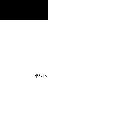
더보기 >