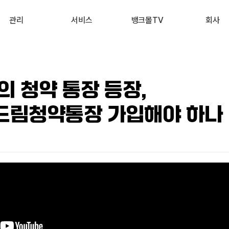
관리
서비스
뱅크몰TV
회사
내 진단 리포트
부동산 시세 조회
최신
회사 소개
 신용점수 관리
예적금 상품비교
유튜브
서비스 소개
의 청약 통장 등장,
내 대출 관리
투자 상품비교
뉴스
고객 후기
드림청약통장 가입해야 하나
내 부동산 관리
뱅크몰 제휴