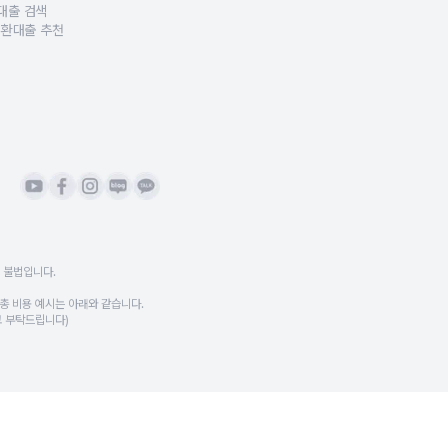
하는 기업부설 금융 R&D 조직을 보유해 서비스 품질을 지속적으로 고도화하고 있습니다
품을 자동으로 비교·정렬·추천하는 AI 자동화 기술 특허로, 정확한 대출비교가 가
보대출 검색
담보대출 조건을 정교하게 분류하고, 고객 상황에 맞는 상품을 찾아주는 AI 기반 대
환대출 추천
상환기간·비용 구조를 분석하여 최적의 대환대출 전략을 자동 제시하는 데이터 분석 
합니다.
 불법입니다.
 총 비용 예시는 아래와 같습니다.
참고 부탁드립니다)