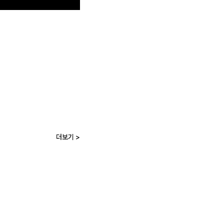
더보기 >