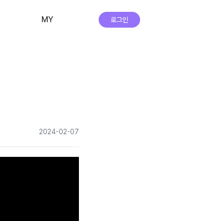
MY
로그인
비교·신청 내역
회원 정보
자주하는 질문
앱 다운로드
2024-02-07
실시간 상담