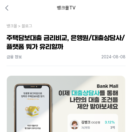
뱅크몰TV
대출비교 뱅크몰
비교해보고 결정하세요
뱅크몰
내 상황엔 어떤 방법이 있을까?
>
블로그
주택담보대출 금리비교, 은행원/대출상담사/
플랫폼 뭐가 유리할까
금융 정보
2024-08-08