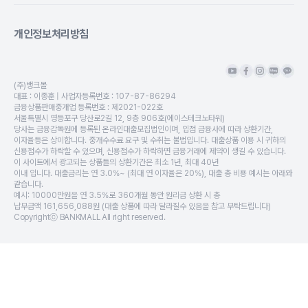
개인정보처리방침
(주)뱅크몰
대표 :
이종훈
| 사업자등록번호 :
107-87-86294
금융상품판매중개업 등록번호 :
제2021-022호
서울특별시 영등포구 당산로2길 12, 9층 906호(에이스테크노타워)
당사는 금융감독원에 등록된 온라인대출모집법인이며, 입점 금융사에 따라 상환기간,
이자율등은 상이합니다. 중개수수료 요구 및 수취는 불법입니다. 대출상품 이용 시 귀하의
신용점수가 하락할 수 있으며, 신용점수가 하락하면 금융거래에 제약이 생길 수 있습니다.
이 사이트에서 광고되는 상품들의 상환기간은 최소 1년, 최대 40년
이내 입니다. 대출금리는 연 3.0%~ (최대 연 이자율은 20%), 대출 총 비용 예시는 아래와
같습니다.
예시: 10000만원을 연 3.5%로 360개월 동안 원리금 상환 시 총
납부금액 161,656,088원 (대출 상품에 따라 달라질수 있음을 참고 부탁드립니다)
Copyrightⓒ BANKMALL All right reserved.