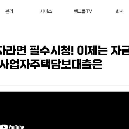
관리
서비스
뱅크몰TV
회사
내 진단 리포트
부동산 시세 조회
최신
회사 소개
 신용점수 관리
예적금 상품비교
유튜브
서비스 소개
라면 필수시청! 이제는 자
내 대출 관리
투자 상품비교
뉴스
고객 후기
! 사업자주택담보대출은
내 부동산 관리
뱅크몰 제휴