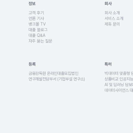
정보
회사
고객 후기
회사 소개
세입자퇴거자금, 추가대출 등 목적과 주택담보대출 규제에 따른 대출상품을 비교합니
주택담보대출 진행 사례, 대환대출 이자 절감 후기, 사업자대출 성
뱅크몰은 220여
언론 기사
서비스 소개
품을 저금리 갈아타기를 통해 연 이자 절감액을 확인하고 상환계획에 맞는 맞춤 전략
뱅크몰의 혁신금융서비스 지정, 대출비교 알고리즘 인증, 금융 트
주택담보대출, 전세
뱅크몰 TV
제휴 문의
초, 다주택자 등 고객 유형별 상황을 이해하는 전문 대출상담사와의 매칭을 지원합니
부동산 시장 동향, 주택담보대출 용어, 전세대출 보증보험 등 어
금융사, 부동산 플
대출 블로그
확장, 시설투자, 후순위담보대출 등 목적과 업종별 특성을 반영한 사업자대출 상품을
아파트담보대출, 전세대출, 신혼부부, 생애최초, 무주택자, DSR
대출 Q&A
부 등 입주 상황별 전세대출 조건을 설명하고, 보증기관에 따른 대출상품을 제시합니
실제 대출 이용자들이 상담하면서 질문했던 내용과 뱅크몰 대출 전
자주 묻는 질문
직자 등 유형별 신용대출, 오토론, 아파트론, 햇살론, 사잇돌대출 등 여러 상품을 비
뱅크몰 이용문의, 주택담보대출 금리비교 절차, 서류 준비, 금융
환 중인 경우, 개인회생 면책 후 재정 재정비가 필요한 고객을 위한 대출상품을 비교
숙박시설 등 비주거용 부동산 목적별 담보대출 조건을 안내하고 금리와 한도를 제시합니다
등록
특허
금융감독원 온라인대출모집법인
빅데이터 맞춤형 
신용대출·사업자대출 등 5종 금융 알고리즘 인증을 보유해 정확한 비교 서비스 제공
금융감독원 정식 등록 온라인대출모집법인으로, 법적 기준을 준수
고객의 소득·주택
연구개발전담부서 (기업부설 연구소)
상품비교 인공지능
비스 및 관련 기술을 혁신금융서비스로 공식 인정받은 핀테크 플랫폼입니다.
AI 대출 분석, 금리 예측, 빅데이터 기반 심사 기술 등을 연구
수백 개의 대출상
AI 및 딥러닝 담
성과 혁신성을 인정받은 핀테크 전문기업 인증입니다.
딥러닝 기반으로 
데이터사이언스 대
 뱅크몰이 보유한 금융 알고리즘·빅데이터 기술력을 공식적으로 인정받았습니다.
이자 절감 효과·
통해, 뱅크몰의 서비스 운영 역량·프로세스 혁신 능력을 인정받았습니다.
획득하여, 안정적이고 신뢰할 수 있는 금융 서비스 운영 체계를 갖추고 있음을 증명