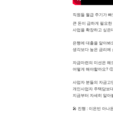
직원들 월급 주기가 빠듯
큰 돈이 급하게 필요한 사
사업을 확장하고 싶은데
은행에 대출을 알아봐
생각보다 높은 금리에 숨이 헐
자금마련의 미션은 해도
어떻게 해야할까요? 
사업자 분들의 자금고민
개인사업자 주택담보대출!
지금부터 자세히 알아볼
🎤 진행 : 이은빈 아나