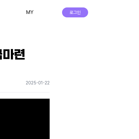
MY
로그인
비교·신청 내역
회원 정보
금마련
자주하는 질문
앱 다운로드
2025-01-22
실시간 상담