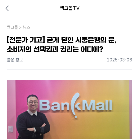
뱅크몰TV
대출비교 뱅크몰
비교해보고 결정하세요
뱅크몰
내 상황엔 어떤 방법이 있을까?
>
뉴스
[전문가 기고] 굳게 닫힌 시중은행의 문,
소비자의 선택권과 권리는 어디에?
금융 정보
2025-03-06