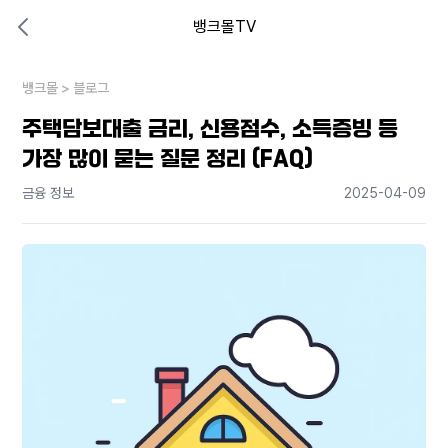
뱅크몰TV
대출비교 뱅크몰
비교해보고 결정하세요
뱅크몰
내 상황엔 어떤 방법이 있을까?
>
블로그
주택담보대출 금리, 신용점수, 소득증빙 등
가장 많이 묻는 질문 정리 (FAQ)
금융 정보
2025-04-09