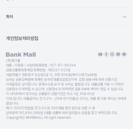
특허
개인정보처리방침
(주)뱅크몰
대표 :
이종훈
| 사업자등록번호 :
107-87-86294
금융상품판매중개업 등록번호 :
제2021-022호
서울특별시 영등포구 당산로2길 12, 9층 906호(에이스테크노타워)
당사는 금융감독원에 등록된 온라인대출모집법인이며, 입점 금융사에 따라 상환기간,
이자율등은 상이합니다. 중개수수료 요구 및 수취는 불법입니다. 대출상품 이용 시 귀하의
신용점수가 하락할 수 있으며, 신용점수가 하락하면 금융거래에 제약이 생길 수 있습니다.
이 사이트에서 광고되는 상품들의 상환기간은 최소 1년, 최대 40년
이내 입니다. 대출금리는 연 3.0%~ (최대 연 이자율은 20%), 대출 총 비용 예시는 아래와
같습니다.
예시: 10000만원을 연 3.5%로 360개월 동안 원리금 상환 시 총
납부금액 161,656,088원 (대출 상품에 따라 달라질수 있음을 참고 부탁드립니다)
Copyrightⓒ BANKMALL All right reserved.