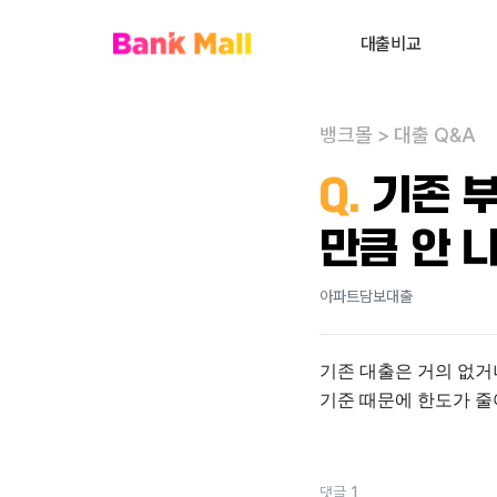
대출비교
주택담보대출
뱅크몰
>
대출 Q&A
대환대출
내
Q.
기존 
대출상담사 찾기
만큼 안 
사업자대출
전세대출
아파트담보대출
신용대출
기존 대출은 거의 없거
개인회생자대출
기준 때문에 한도가 줄
비주거부동산대출
댓글
1