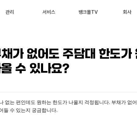
관리
서비스
뱅크몰TV
회사
내 진단 리포트
부동산 시세 조회
최신
회사 소개
 신용점수 관리
예적금 상품비교
유튜브
서비스 소개
부채가 없어도 주담대 한도가
내 대출 관리
투자 상품비교
뉴스
고객 후기
나올 수 있나요?
내 부동산 관리
뱅크몰 제휴
나 없는 편인데도 원하는 한도가 나올지 걱정됩니다. 부채가 없어
어들 수 있는지 궁금합니다.