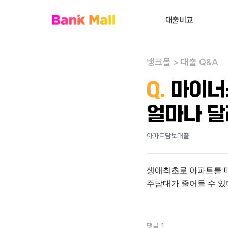
대출비교
주택담보대출
뱅크몰
>
대출 Q&A
대환대출
내
Q.
마이너
대출상담사 찾기
얼마나 달
사업자대출
전세대출
아파트담보대출
신용대출
생애최초로 아파트를 매
개인회생자대출
주담대가 줄어들 수 있
비주거부동산대출
댓글
1