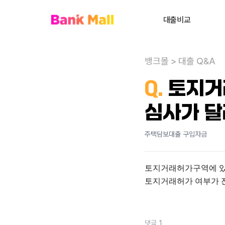
대출비교
주택담보대출
뱅크몰
>
대출 Q&A
대환대출
내
Q.
토지거
대출상담사 찾기
심사가 
사업자대출
전세대출
주택담보대출 구입자금
신용대출
토지거래허가구역에 있는
개인회생자대출
토지거래허가 여부가 
비주거부동산대출
댓글
1