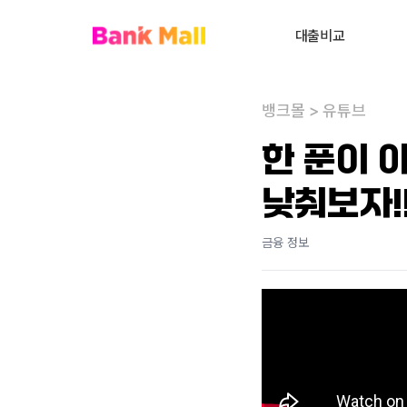
대출비교
주택담보대출
뱅크몰
>
유튜브
대환대출
내
한 푼이 
대출상담사 찾기
낮춰보자!
사업자대출
전세대출
금융 정보
신용대출
개인회생자대출
비주거부동산대출