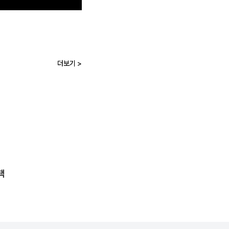
더보기 >
택