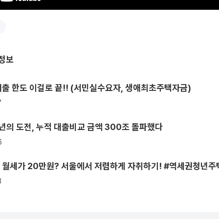
융정보
출 한도 이걸로 끝!! (서민실수요자, 생애최초주택자금)
7
년의 도전, 누적 대출비교 금액 300조 돌파했다
6
 월세가 20만원? 서울에서 저렴하게 자취하기! #역세권청년주
3