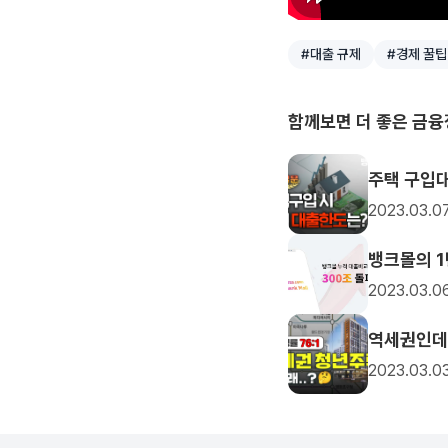
#대출 규제
#경제 꿀팁
함께보면 더 좋은 금
주택 구입대
2023.03.0
뱅크몰의 1
2023.03.0
역세권인데
2023.03.0