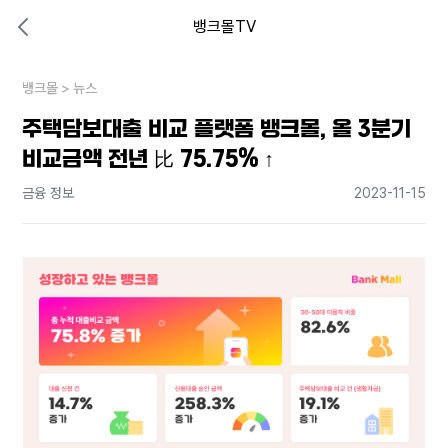
뱅크몰TV
대출비교 뱅크몰
비교해보고 결정하세요
뱅크몰
내 상황엔 어떤 방법이 있을까?
>
뉴스
주택담보대출 비교 플랫폼 뱅크몰, 올 3분기
비교금액 전년 比 75.75% ↑
금융 정보
2023-11-15