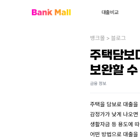
대출비교
주택담보대출
뱅크몰
>
블로그
대환대출
내
주택담보대
대출상담사 찾기
보완할 수
사업자대출
전세대출
금융 정보
신용대출
주택을 담보로 대출을 
개인회생자대출
감정가가 낮게 나오면 
비주거부동산대출
생활자금 등 용도에 따
어떤 방법으로 대출을 