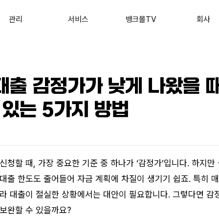
관리
서비스
뱅크몰TV
회사
내 진단 리포트
부동산 시세 조회
최신
회사 소개
 신용점수 관리
예적금 상품비교
유튜브
서비스 소개
출 감정가가 낮게 나왔을 때
내 대출 관리
투자 상품비교
뉴스
고객 후기
 있는 5가지 방법
내 부동산 관리
뱅크몰 제휴
신청할 때, 가장 중요한 기준 중 하나가 ‘감정가’입니다. 하지만
대출 한도도 줄어들어 자금 계획에 차질이 생기기 쉽죠. 특히 매매
라 대출이 절실한 상황에서는 대안이 필요합니다. 그렇다면 감정가
보완할 수 있을까요?