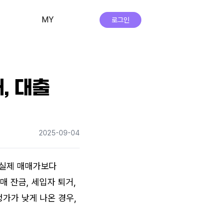
MY
로그인
비교·신청 내역
회원 정보
, 대출
자주하는 질문
앱 다운로드
2025-09-04
실시간 상담
 실제 매매가보다 
 잔금, 세입자 퇴거, 
가 낮게 나온 경우, 