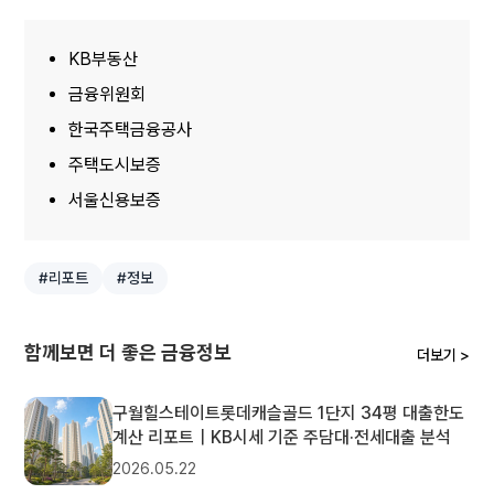
KB부동산
금융위원회
한국주택금융공사
주택도시보증
서울신용보증
#리포트
#정보
함께보면 더 좋은 금융정보
더보기 >
구월힐스테이트롯데캐슬골드 1단지 34평 대출한도
계산 리포트｜KB시세 기준 주담대·전세대출 분석
2026.05.22