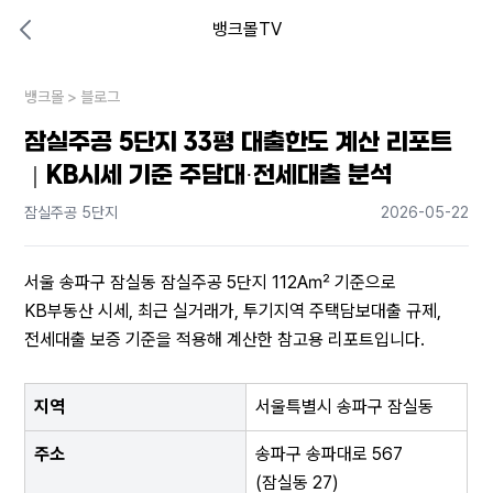
뱅크몰TV
대출비교 뱅크몰
비교해보고 결정하세요
뱅크몰
내 상황엔 어떤 방법이 있을까?
>
블로그
잠실주공 5단지 33평 대출한도 계산 리포트
｜KB시세 기준 주담대·전세대출 분석
잠실주공 5단지
2026-05-22
서울 송파구 잠실동 잠실주공 5단지 112A㎡ 기준으로 
KB부동산 시세, 최근 실거래가, 투기지역 주택담보대출 규제, 
전세대출 보증 기준을 적용해 계산한 참고용 리포트입니다.
지역
서울특별시 송파구 잠실동
주소
송파구 송파대로 567 
(잠실동 27)