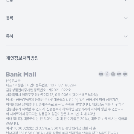
등록
특허
개인정보처리방침
(주)뱅크몰
대표 :
이종훈
| 사업자등록번호 :
107-87-86294
금융상품판매중개업 등록번호 :
제2021-022호
서울특별시 영등포구 당산로2길 12, 9층 906호(에이스테크노타워)
당사는 금융감독원에 등록된 온라인대출모집법인이며, 입점 금융사에 따라 상환기간,
이자율등은 상이합니다. 중개수수료 요구 및 수취는 불법입니다. 대출상품 이용 시 귀하의
신용점수가 하락할 수 있으며, 신용점수가 하락하면 금융거래에 제약이 생길 수 있습니다.
이 사이트에서 광고되는 상품들의 상환기간은 최소 1년, 최대 40년
이내 입니다. 대출금리는 연 3.0%~ (최대 연 이자율은 20%), 대출 총 비용 예시는 아래와
같습니다.
예시: 10000만원을 연 3.5%로 360개월 동안 원리금 상환 시 총
납부금액 161,656,088원 (대출 상품에 따라 달라질수 있음을 참고 부탁드립니다)