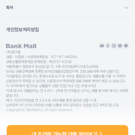
특허
개인정보처리방침
(주)뱅크몰
대표 :
이종훈
| 사업자등록번호 :
107-87-86294
금융상품판매중개업 등록번호 :
제2021-022호
서울특별시 영등포구 당산로2길 12, 9층 906호(에이스테크노타워)
당사는 금융감독원에 등록된 온라인대출모집법인이며, 입점 금융사에 따라 상환기간,
이자율등은 상이합니다. 중개수수료 요구 및 수취는 불법입니다. 대출상품 이용 시 귀하의
신용점수가 하락할 수 있으며, 신용점수가 하락하면 금융거래에 제약이 생길 수 있습니다.
이 사이트에서 광고되는 상품들의 상환기간은 최소 1년, 최대 40년
이내 입니다. 대출금리는 연 3.0%~ (최대 연 이자율은 20%), 대출 총 비용 예시는 아래와
같습니다.
예시: 10000만원을 연 3.5%로 360개월 동안 원리금 상환 시 총
납부금액 161,656,088원 (대출 상품에 따라 달라질수 있음을 참고 부탁드립니다)
Copyrightⓒ BANKMALL All right reserved.
내 조건에 가능한 대출 알아보기