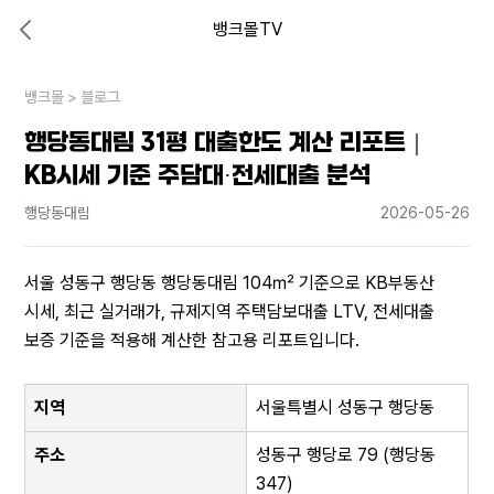
뱅크몰TV
대출비교 뱅크몰
비교해보고 결정하세요
뱅크몰
내 상황엔 어떤 방법이 있을까?
>
블로그
행당동대림 31평 대출한도 계산 리포트｜
KB시세 기준 주담대·전세대출 분석
행당동대림
2026-05-26
서울 성동구 행당동 행당동대림 104㎡ 기준으로 KB부동산 
시세, 최근 실거래가, 규제지역 주택담보대출 LTV, 전세대출 
보증 기준을 적용해 계산한 참고용 리포트입니다.
지역
서울특별시 성동구 행당동
주소
성동구 행당로 79 (행당동 
347)